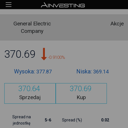
General Electric
Akcje
Company
370.69
-0.9100%
Wysoka:
Niska:
377.87
369.14
370.64
370.69
Sprzedaj
Kup
Spread na
5-6
Spread (%)
0.02
jednostkę