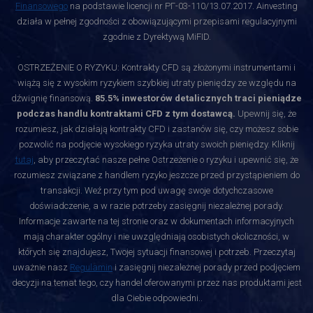
Finansowego
na podstawie licencji nr РГ-03-110/13.07.2017. Ainvesting
działa w pełnej zgodności z obowiązującymi przepisami regulacyjnymi
zgodnie z Dyrektywą MiFID.
OSTRZEŻENIE O RYZYKU: Kontrakty CFD są złożonymi instrumentami i
wiążą się z wysokim ryzykiem szybkiej utraty pieniędzy ze względu na
dźwignię finansową.
85.5% inwestorów detalicznych traci pieniądze
podczas handlu kontraktami CFD z tym dostawcą.
Upewnij się, że
rozumiesz, jak działają kontrakty CFD i zastanów się, czy możesz sobie
pozwolić na podjęcie wysokiego ryzyka utraty swoich pieniędzy. Kliknij
tutaj
, aby przeczytać nasze pełne Ostrzeżenie o ryzyku i upewnić się, że
rozumiesz związane z handlem ryzyko jeszcze przed przystąpieniem do
transakcji. Weź przy tym pod uwagę swoje dotychczasowe
doświadczenie, a w razie potrzeby zasięgnij niezależnej porady.
Informacje zawarte na tej stronie oraz w dokumentach informacyjnych
mają charakter ogólny i nie uwzględniają osobistych okoliczności, w
których się znajdujesz, Twojej sytuacji finansowej i potrzeb. Przeczytaj
uważnie nasz
Regulamin
i zasięgnij niezależnej porady przed podjęciem
decyzji na temat tego, czy handel oferowanymi przez nas produktami jest
dla Ciebie odpowiedni.
.