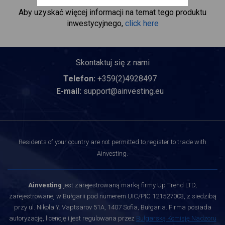
Aby uzyskać więcej informacji na temat tego produktu
inwestycyjnego,
click here
Skontaktuj się z nami
Telefon:
+359(2)4928497
E-mail:
support@ainvesting.eu
Residents of your country are not permitted to register to trade with
Ainvesting.
Ainvesting
jest zarejestrowaną marką firmy Up Trend LTD,
zarejestrowanej w Bułgarii pod numerem UIC/PIC 121527003, z siedzibą
przy ul. Nikola Y. Vaptsarov 51A, 1407 Sofia, Bułgaria. Firma posiada
autoryzację, licencję i jest regulowana przez
Bułgarską Komisję Nadzoru