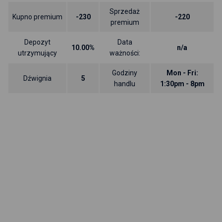
Sprzedaż
Kupno premium
-230
-220
premium
Depozyt
Data
10.00%
n/a
utrzymujący
ważności:
Godziny
Mon - Fri:
Dźwignia
5
handlu
1:30pm - 8pm