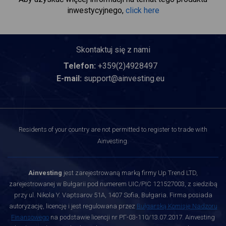
inwestycyjnego,
click here
Skontaktuj się z nami
Telefon:
+359(2)4928497
E-mail:
support@ainvesting.eu
Residents of your country are not permitted to register to trade with
Ainvesting.
Ainvesting
jest zarejestrowaną marką firmy Up Trend LTD,
zarejestrowanej w Bułgarii pod numerem UIC/PIC 121527003, z siedzibą
przy ul. Nikola Y. Vaptsarov 51A, 1407 Sofia, Bułgaria. Firma posiada
autoryzację, licencję i jest regulowana przez
Bułgarską Komisję Nadzoru
Finansowego
na podstawie licencji nr РГ-03-110/13.07.2017. Ainvesting