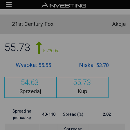
21st Century Fox
Akcje
55.73
5.7300%
Wysoka:
Niska:
55.55
53.70
54.63
55.73
Sprzedaj
Kup
Spread na
40-110
Spread (%)
2.02
jednostkę
Sprzedaż