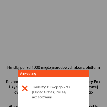
Handluj ponad 1000 międzynarodowych akcji z platform
handlową CFD od Ainvesting.
Ainvesting
Rozpocznij handel kontraktami CFD w
21st Century Fox
.
Traderzy z Twojego kraju
Uzyskaj notowania w czasie rzeczywistym i otrzymuj
(United States) nie są
dywidendy tak, jak w przypadku rzeczywistego
akceptowani.
posiadania akcji.
Aby uzyskać więcej informacji na temat tego produktu