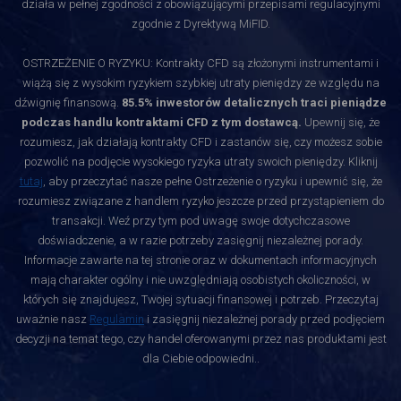
działa w pełnej zgodności z obowiązującymi przepisami regulacyjnymi
zgodnie z Dyrektywą MiFID.
OSTRZEŻENIE O RYZYKU: Kontrakty CFD są złożonymi instrumentami i
wiążą się z wysokim ryzykiem szybkiej utraty pieniędzy ze względu na
dźwignię finansową.
85.5% inwestorów detalicznych traci pieniądze
podczas handlu kontraktami CFD z tym dostawcą.
Upewnij się, że
rozumiesz, jak działają kontrakty CFD i zastanów się, czy możesz sobie
pozwolić na podjęcie wysokiego ryzyka utraty swoich pieniędzy. Kliknij
tutaj
, aby przeczytać nasze pełne Ostrzeżenie o ryzyku i upewnić się, że
rozumiesz związane z handlem ryzyko jeszcze przed przystąpieniem do
transakcji. Weź przy tym pod uwagę swoje dotychczasowe
doświadczenie, a w razie potrzeby zasięgnij niezależnej porady.
Informacje zawarte na tej stronie oraz w dokumentach informacyjnych
mają charakter ogólny i nie uwzględniają osobistych okoliczności, w
których się znajdujesz, Twojej sytuacji finansowej i potrzeb. Przeczytaj
uważnie nasz
Regulamin
i zasięgnij niezależnej porady przed podjęciem
decyzji na temat tego, czy handel oferowanymi przez nas produktami jest
dla Ciebie odpowiedni.
.