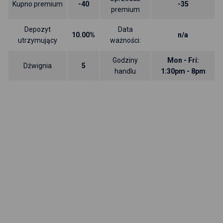
Kupno premium
-40
-35
premium
Depozyt
Data
10.00%
n/a
utrzymujący
ważności:
Godziny
Mon - Fri:
Dźwignia
5
handlu
1:30pm - 8pm