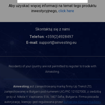
Aby uzyskać więcej informacji na temat tego produktu
inwestycyjnego,
click here
Skontaktuj się z nami
Telefon:
+359(2)4928497
E-mail:
support@ainvesting.eu
Residents of your country are not permitted to register to trade with
Ainvesting.
Ainvesting
jest zarejestrowaną marką firmy Up Trend LTD,
zarejestrowanej w Bułgarii pod numerem UIC/PIC 121527003, z siedzibą
przy ul. Nikola Y. Vaptsarov 51A, 1407 Sofia, Bułgaria. Firma posiada
autoryzację, licencję i jest regulowana przez
Bułgarską Komisję Nadzoru