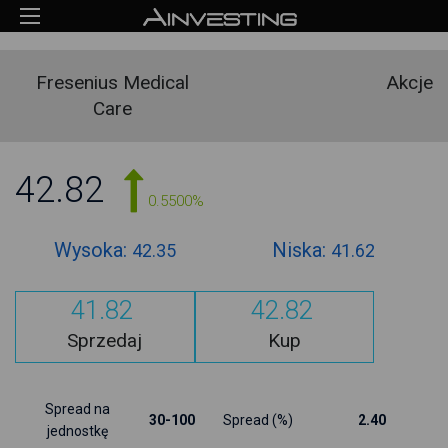
Fresenius Medical
Akcje
Care
42.82
0.5500%
Wysoka:
Niska:
42.35
41.62
41.82
42.82
Sprzedaj
Kup
Spread na
30-100
Spread (%)
2.40
jednostkę