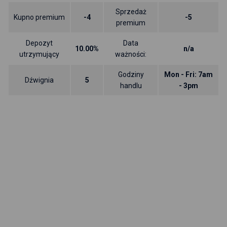
Sprzedaż
Kupno premium
-4
-5
premium
Depozyt
Data
10.00%
n/a
utrzymujący
ważności:
Godziny
Mon - Fri: 7am
Dźwignia
5
handlu
- 3pm