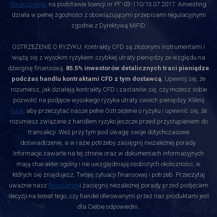
Finansowego
na podstawie licencji nr РГ-03-110/13.07.2017. Ainvesting
działa w pełnej zgodności z obowiązującymi przepisami regulacyjnymi
zgodnie z Dyrektywą MiFID.
OSTRZEŻENIE O RYZYKU: Kontrakty CFD są złożonymi instrumentami i
wiążą się z wysokim ryzykiem szybkiej utraty pieniędzy ze względu na
dźwignię finansową.
85.5% inwestorów detalicznych traci pieniądze
podczas handlu kontraktami CFD z tym dostawcą.
Upewnij się, że
rozumiesz, jak działają kontrakty CFD i zastanów się, czy możesz sobie
pozwolić na podjęcie wysokiego ryzyka utraty swoich pieniędzy. Kliknij
tutaj
, aby przeczytać nasze pełne Ostrzeżenie o ryzyku i upewnić się, że
rozumiesz związane z handlem ryzyko jeszcze przed przystąpieniem do
transakcji. Weź przy tym pod uwagę swoje dotychczasowe
doświadczenie, a w razie potrzeby zasięgnij niezależnej porady.
Informacje zawarte na tej stronie oraz w dokumentach informacyjnych
mają charakter ogólny i nie uwzględniają osobistych okoliczności, w
których się znajdujesz, Twojej sytuacji finansowej i potrzeb. Przeczytaj
uważnie nasz
Regulamin
i zasięgnij niezależnej porady przed podjęciem
decyzji na temat tego, czy handel oferowanymi przez nas produktami jest
dla Ciebie odpowiedni.
.