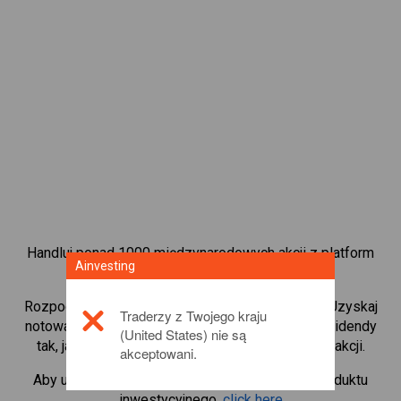
Handluj ponad 1000 międzynarodowych akcji z platform
Ainvesting
handlową CFD od Ainvesting.
Rozpocznij handel kontraktami CFD w
Enel SpA
. Uzyskaj
Traderzy z Twojego kraju
notowania w czasie rzeczywistym i otrzymuj dywidendy
(United States) nie są
tak, jak w przypadku rzeczywistego posiadania akcji.
akceptowani.
Aby uzyskać więcej informacji na temat tego produktu
inwestycyjnego,
click here