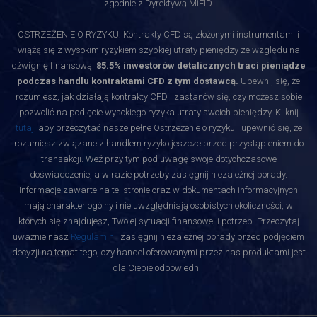
zgodnie z Dyrektywą MiFID.
OSTRZEŻENIE O RYZYKU: Kontrakty CFD są złożonymi instrumentami i
wiążą się z wysokim ryzykiem szybkiej utraty pieniędzy ze względu na
dźwignię finansową.
85.5% inwestorów detalicznych traci pieniądze
podczas handlu kontraktami CFD z tym dostawcą.
Upewnij się, że
rozumiesz, jak działają kontrakty CFD i zastanów się, czy możesz sobie
pozwolić na podjęcie wysokiego ryzyka utraty swoich pieniędzy. Kliknij
tutaj
, aby przeczytać nasze pełne Ostrzeżenie o ryzyku i upewnić się, że
rozumiesz związane z handlem ryzyko jeszcze przed przystąpieniem do
transakcji. Weź przy tym pod uwagę swoje dotychczasowe
doświadczenie, a w razie potrzeby zasięgnij niezależnej porady.
Informacje zawarte na tej stronie oraz w dokumentach informacyjnych
mają charakter ogólny i nie uwzględniają osobistych okoliczności, w
których się znajdujesz, Twojej sytuacji finansowej i potrzeb. Przeczytaj
uważnie nasz
Regulamin
i zasięgnij niezależnej porady przed podjęciem
decyzji na temat tego, czy handel oferowanymi przez nas produktami jest
dla Ciebie odpowiedni.
.