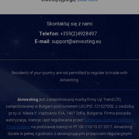
Skontaktuj się z nami
Telefon:
+359(2)4928497
E-mail:
support@ainvesting.eu
Residents of your country are not permitted to register to trade with
Ainvesting.
Ainvesting
jest zarejestrowaną marką firmy Up Trend LTD,
zarejestrowanej w Bułgarii pod numerem UIC/PIC 121527003, z siedzibą
przy ul. Nikola Y. Vaptsarov 51A, 1407 Sofia, Bułgaria. Firma posiada
autoryzację, licencję i jest regulowana przez
Bułgarską Komisję Nadzoru
Finansowego
na podstawie licencji nr РГ-03-110/13.07.2017. Ainvesting
działa w pełnej zgodności z obowiązującymi przepisami regulacyjnymi