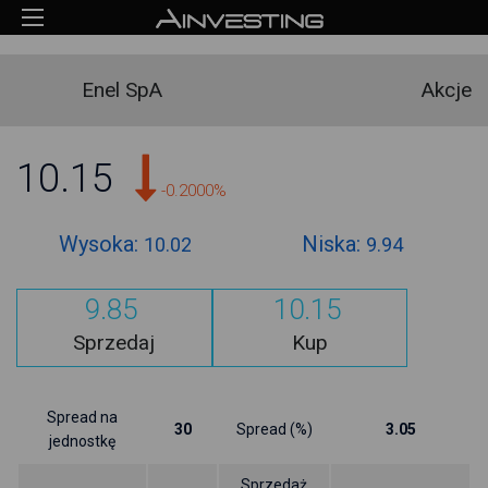
Enel SpA
Akcje
10.15
-0.2000%
Wysoka:
Niska:
10.02
9.94
9.85
10.15
Sprzedaj
Kup
Spread na
30
Spread (%)
3.05
jednostkę
Sprzedaż