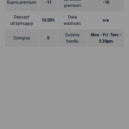
Kupno premium
-11
-10
premium
Depozyt
Data
10.00%
n/a
utrzymujący
ważności:
Godziny
Mon - Fri: 7am -
Dźwignia
5
handlu
3:30pm