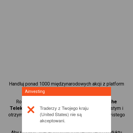
Handluj ponad 1000 międzynarodowych akcji z platform
handlową CFD od Ainvesting.
Ainvesting
Rozpocznij handel kontraktami CFD w
Deutsche
Traderzy z Twojego kraju
Telekom
. Uzyskaj notowania w czasie rzeczywistym i
(United States) nie są
otrzymuj dywidendy tak, jak w przypadku rzeczywistego
akceptowani.
posiadania akcji.
Aby uzyskać więcej informacji na temat tego produktu