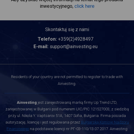
inwestycyjnego,
click here
Skontaktuj się z nami
Telefon:
+359(2)4928497
E-mail:
support@ainvesting.eu
Residents of your country are not permitted to register to trade with
Ainvesting.
Ainvesting
jest zarejestrowaną marką firmy Up Trend LTD,
zarejestrowanej w Bułgarii pod numerem UIC/PIC 121527003, z siedzibą
przy ul. Nikola Y. Vaptsarov 51A, 1407 Sofia, Bułgaria. Firma posiada
autoryzację, licencję i jest regulowana przez
Bułgarską Komisję Nadzoru
Finansowego
na podstawie licencji nr РГ-03-110/13.07.2017. Ainvesting