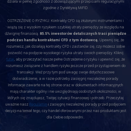
działa w pełnej zgodności z obowiązującymi przepisami regulacyjnymi
zgodnie z Dyrektywą MiFID.
OSTRZEŻENIE O RYZYKU: Kontrakty CFD są złożonymi instrumentami i
wiążą się z wysokim ryzykiem szybkiej utraty pieniędzy ze względu na
dźwignię finansową.
85.5% inwestorów detalicznych traci pieniądze
podczas handlu kontraktami CFD z tym dostawcą.
Upewnij się, że
rozumiesz, jak działają kontrakty CFD i zastanów się, czy możesz sobie
pozwolić na podjęcie wysokiego ryzyka utraty swoich pieniędzy. Kliknij
tutaj
, aby przeczytać nasze pełne Ostrzeżenie o ryzyku i upewnić się, że
rozumiesz związane z handlem ryzyko jeszcze przed przystąpieniem do
transakcji. Weź przy tym pod uwagę swoje dotychczasowe
doświadczenie, a w razie potrzeby zasięgnij niezależnej porady.
Informacje zawarte na tej stronie oraz w dokumentach informacyjnych
mają charakter ogólny i nie uwzględniają osobistych okoliczności, w
których się znajdujesz, Twojej sytuacji finansowej i potrzeb. Przeczytaj
uważnie nasz
Regulamin
i zasięgnij niezależnej porady przed podjęciem
decyzji na temat tego, czy handel oferowanymi przez nas produktami jest
dla Ciebie odpowiedni.
.