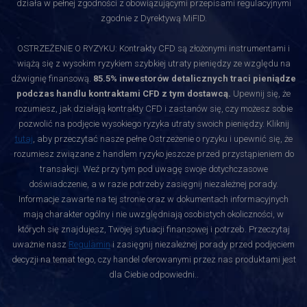
działa w pełnej zgodności z obowiązującymi przepisami regulacyjnymi
zgodnie z Dyrektywą MiFID.
OSTRZEŻENIE O RYZYKU: Kontrakty CFD są złożonymi instrumentami i
wiążą się z wysokim ryzykiem szybkiej utraty pieniędzy ze względu na
dźwignię finansową.
85.5% inwestorów detalicznych traci pieniądze
podczas handlu kontraktami CFD z tym dostawcą.
Upewnij się, że
rozumiesz, jak działają kontrakty CFD i zastanów się, czy możesz sobie
pozwolić na podjęcie wysokiego ryzyka utraty swoich pieniędzy. Kliknij
tutaj
, aby przeczytać nasze pełne Ostrzeżenie o ryzyku i upewnić się, że
rozumiesz związane z handlem ryzyko jeszcze przed przystąpieniem do
transakcji. Weź przy tym pod uwagę swoje dotychczasowe
doświadczenie, a w razie potrzeby zasięgnij niezależnej porady.
Informacje zawarte na tej stronie oraz w dokumentach informacyjnych
mają charakter ogólny i nie uwzględniają osobistych okoliczności, w
których się znajdujesz, Twojej sytuacji finansowej i potrzeb. Przeczytaj
uważnie nasz
Regulamin
i zasięgnij niezależnej porady przed podjęciem
decyzji na temat tego, czy handel oferowanymi przez nas produktami jest
dla Ciebie odpowiedni.
.