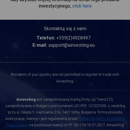
inwestycyjnego,
click here
Skontaktuj się z nami
Telefon:
+359(2)4928497
E-mail:
support@ainvesting.eu
Residents of your country are not permitted to register to trade with
Ainvesting.
Ainvesting
jest zarejestrowaną marką firmy Up Trend LTD,
zarejestrowanej w Bułgarii pod numerem UIC/PIC 121527003, z siedzibą
przy ul. Nikola Y. Vaptsarov 51A, 1407 Sofia, Bułgaria. Firma posiada
autoryzację, licencję i jest regulowana przez
Bułgarską Komisję Nadzoru
Finansowego
na podstawie licencji nr РГ-03-110/13.07.2017. Ainvesting