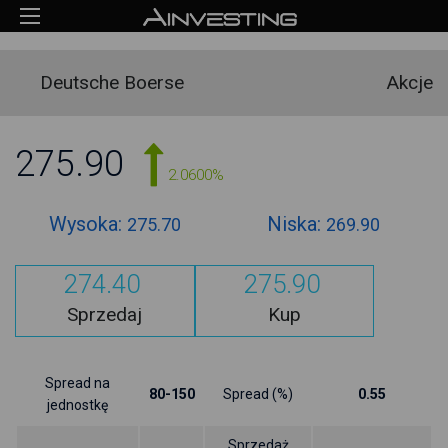
Deutsche Boerse
Akcje
275.90
2.0600%
Wysoka:
Niska:
275.70
269.90
274.40
275.90
Sprzedaj
Kup
Spread na
80-150
Spread (%)
0.55
jednostkę
Sprzedaż