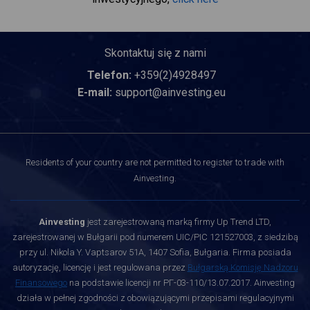
Skontaktuj się z nami
Telefon:
+359(2)4928497
E-mail:
support@ainvesting.eu
Residents of your country are not permitted to register to trade with
Ainvesting.
Ainvesting
jest zarejestrowaną marką firmy Up Trend LTD,
zarejestrowanej w Bułgarii pod numerem UIC/PIC 121527003, z siedzibą
przy ul. Nikola Y. Vaptsarov 51A, 1407 Sofia, Bułgaria. Firma posiada
autoryzację, licencję i jest regulowana przez
Bułgarską Komisję Nadzoru
Finansowego
na podstawie licencji nr РГ-03-110/13.07.2017. Ainvesting
działa w pełnej zgodności z obowiązującymi przepisami regulacyjnymi