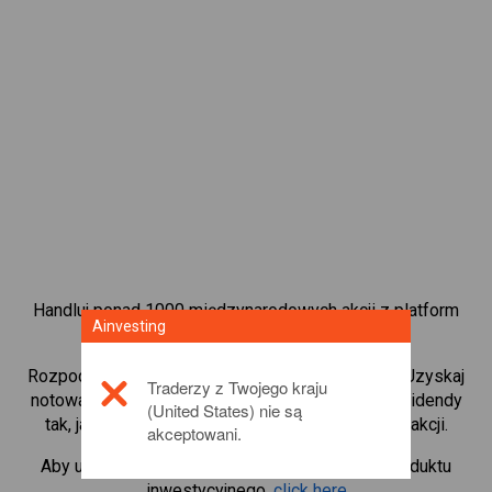
Handluj ponad 1000 międzynarodowych akcji z platform
Ainvesting
handlową CFD od Ainvesting.
Rozpocznij handel kontraktami CFD w
Cochlear
. Uzyskaj
Traderzy z Twojego kraju
notowania w czasie rzeczywistym i otrzymuj dywidendy
(United States) nie są
tak, jak w przypadku rzeczywistego posiadania akcji.
akceptowani.
Aby uzyskać więcej informacji na temat tego produktu
inwestycyjnego,
click here