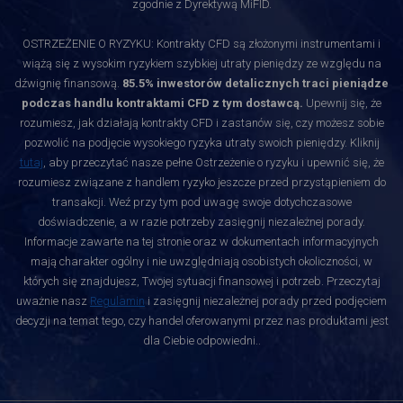
zgodnie z Dyrektywą MiFID.
OSTRZEŻENIE O RYZYKU: Kontrakty CFD są złożonymi instrumentami i
wiążą się z wysokim ryzykiem szybkiej utraty pieniędzy ze względu na
dźwignię finansową.
85.5% inwestorów detalicznych traci pieniądze
podczas handlu kontraktami CFD z tym dostawcą.
Upewnij się, że
rozumiesz, jak działają kontrakty CFD i zastanów się, czy możesz sobie
pozwolić na podjęcie wysokiego ryzyka utraty swoich pieniędzy. Kliknij
tutaj
, aby przeczytać nasze pełne Ostrzeżenie o ryzyku i upewnić się, że
rozumiesz związane z handlem ryzyko jeszcze przed przystąpieniem do
transakcji. Weź przy tym pod uwagę swoje dotychczasowe
doświadczenie, a w razie potrzeby zasięgnij niezależnej porady.
Informacje zawarte na tej stronie oraz w dokumentach informacyjnych
mają charakter ogólny i nie uwzględniają osobistych okoliczności, w
których się znajdujesz, Twojej sytuacji finansowej i potrzeb. Przeczytaj
uważnie nasz
Regulamin
i zasięgnij niezależnej porady przed podjęciem
decyzji na temat tego, czy handel oferowanymi przez nas produktami jest
dla Ciebie odpowiedni.
.