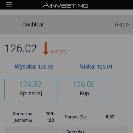
Cochlear
Akcje
126.02
-0.4300%
Wysoka:
Niska:
126.30
123.01
124.82
126.02
Sprzedaj
Kup
Spread na
100-
Spread (%)
0.97
jednostkę
120
Sprzedaż