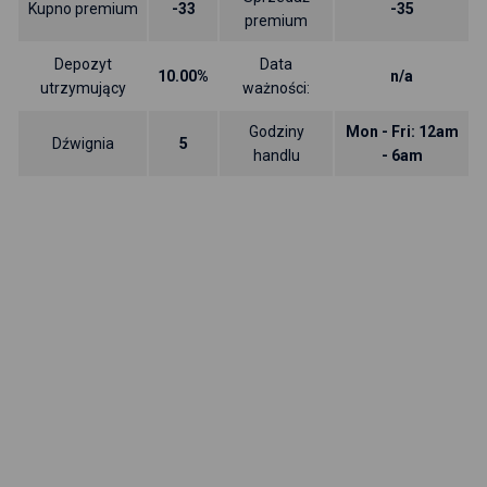
Kupno premium
-33
-35
premium
Depozyt
Data
10.00%
n/a
utrzymujący
ważności:
Godziny
Mon - Fri: 12am
Dźwignia
5
handlu
- 6am