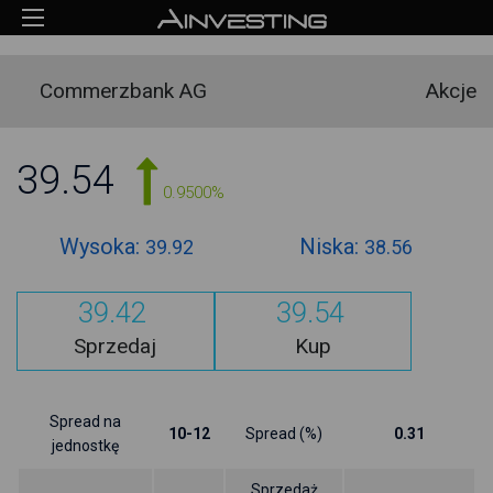
Commerzbank AG
Akcje
39.54
0.9500%
Wysoka:
Niska:
39.92
38.56
39.42
39.54
Sprzedaj
Kup
Spread na
10-12
Spread (%)
0.31
jednostkę
Sprzedaż