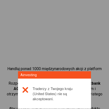
Handluj ponad 1000 międzynarodowych akcji z platform
handlową CFD od Ainvesting.
Ainvesting
Rozpocznij handel kontraktami CFD w
Commerzbank
Traderzy z Twojego kraju
AG
. Uzyskaj notowania w czasie rzeczywistym i
(United States) nie są
otrzymuj dywidendy tak, jak w przypadku rzeczywistego
akceptowani.
posiadania akcji.
Aby uzyskać więcej informacji na temat tego produktu