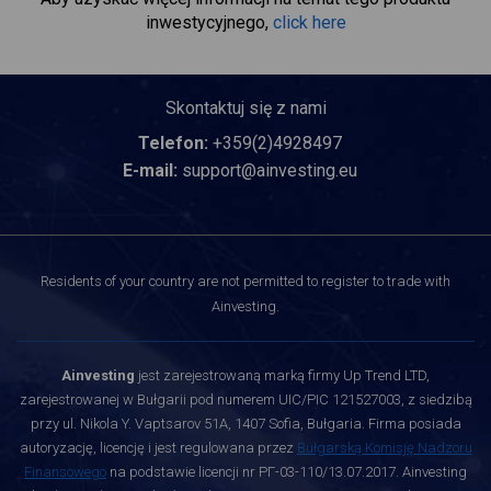
inwestycyjnego,
click here
Skontaktuj się z nami
Telefon:
+359(2)4928497
E-mail:
support@ainvesting.eu
Residents of your country are not permitted to register to trade with
Ainvesting.
Ainvesting
jest zarejestrowaną marką firmy Up Trend LTD,
zarejestrowanej w Bułgarii pod numerem UIC/PIC 121527003, z siedzibą
przy ul. Nikola Y. Vaptsarov 51A, 1407 Sofia, Bułgaria. Firma posiada
autoryzację, licencję i jest regulowana przez
Bułgarską Komisję Nadzoru
Finansowego
na podstawie licencji nr РГ-03-110/13.07.2017. Ainvesting