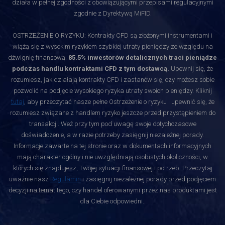
działa w pełnej zgodności z obowiązującymi przepisami regulacyjnymi
zgodnie z Dyrektywą MiFID.
OSTRZEŻENIE O RYZYKU: Kontrakty CFD są złożonymi instrumentami i
wiążą się z wysokim ryzykiem szybkiej utraty pieniędzy ze względu na
dźwignię finansową.
85.5% inwestorów detalicznych traci pieniądze
podczas handlu kontraktami CFD z tym dostawcą.
Upewnij się, że
rozumiesz, jak działają kontrakty CFD i zastanów się, czy możesz sobie
pozwolić na podjęcie wysokiego ryzyka utraty swoich pieniędzy. Kliknij
tutaj
, aby przeczytać nasze pełne Ostrzeżenie o ryzyku i upewnić się, że
rozumiesz związane z handlem ryzyko jeszcze przed przystąpieniem do
transakcji. Weź przy tym pod uwagę swoje dotychczasowe
doświadczenie, a w razie potrzeby zasięgnij niezależnej porady.
Informacje zawarte na tej stronie oraz w dokumentach informacyjnych
mają charakter ogólny i nie uwzględniają osobistych okoliczności, w
których się znajdujesz, Twojej sytuacji finansowej i potrzeb. Przeczytaj
uważnie nasz
Regulamin
i zasięgnij niezależnej porady przed podjęciem
decyzji na temat tego, czy handel oferowanymi przez nas produktami jest
dla Ciebie odpowiedni.
.