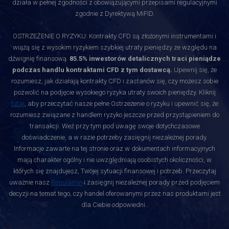
działa w pełnej zgodności z obowiązującymi przepisami regulacyjnymi
zgodnie z Dyrektywą MiFID.
OSTRZEŻENIE O RYZYKU: Kontrakty CFD są złożonymi instrumentami i
wiążą się z wysokim ryzykiem szybkiej utraty pieniędzy ze względu na
dźwignię finansową.
85.5% inwestorów detalicznych traci pieniądze
podczas handlu kontraktami CFD z tym dostawcą.
Upewnij się, że
rozumiesz, jak działają kontrakty CFD i zastanów się, czy możesz sobie
pozwolić na podjęcie wysokiego ryzyka utraty swoich pieniędzy. Kliknij
tutaj
, aby przeczytać nasze pełne Ostrzeżenie o ryzyku i upewnić się, że
rozumiesz związane z handlem ryzyko jeszcze przed przystąpieniem do
transakcji. Weź przy tym pod uwagę swoje dotychczasowe
doświadczenie, a w razie potrzeby zasięgnij niezależnej porady.
Informacje zawarte na tej stronie oraz w dokumentach informacyjnych
mają charakter ogólny i nie uwzględniają osobistych okoliczności, w
których się znajdujesz, Twojej sytuacji finansowej i potrzeb. Przeczytaj
uważnie nasz
Regulamin
i zasięgnij niezależnej porady przed podjęciem
decyzji na temat tego, czy handel oferowanymi przez nas produktami jest
dla Ciebie odpowiedni.
.