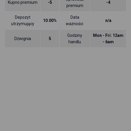
Kupno premium
-5
-4
premium
Depozyt
Data
10.00%
n/a
utrzymujący
ważności:
Godziny
Mon - Fri: 12am
Dźwignia
5
handlu
- 6am