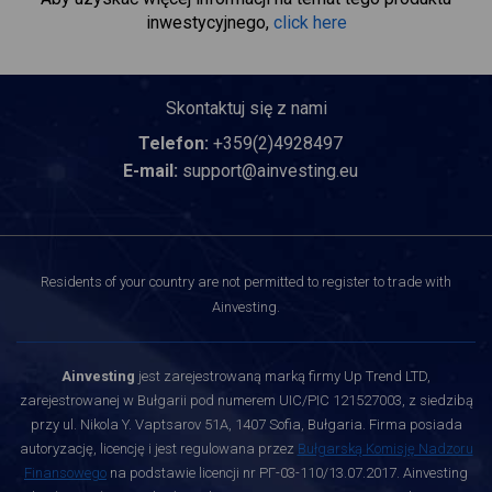
inwestycyjnego,
click here
Skontaktuj się z nami
Telefon:
+359(2)4928497
E-mail:
support@ainvesting.eu
Residents of your country are not permitted to register to trade with
Ainvesting.
Ainvesting
jest zarejestrowaną marką firmy Up Trend LTD,
zarejestrowanej w Bułgarii pod numerem UIC/PIC 121527003, z siedzibą
przy ul. Nikola Y. Vaptsarov 51A, 1407 Sofia, Bułgaria. Firma posiada
autoryzację, licencję i jest regulowana przez
Bułgarską Komisję Nadzoru
Finansowego
na podstawie licencji nr РГ-03-110/13.07.2017. Ainvesting