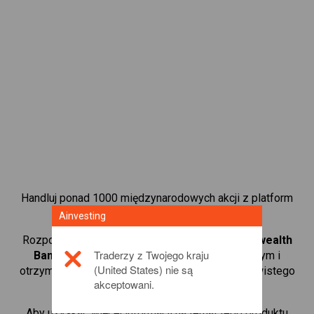
Handluj ponad 1000 międzynarodowych akcji z platform
handlową CFD od Ainvesting.
Ainvesting
Rozpocznij handel kontraktami CFD w
Commonwealth
Traderzy z Twojego kraju
Bank
. Uzyskaj notowania w czasie rzeczywistym i
(United States) nie są
otrzymuj dywidendy tak, jak w przypadku rzeczywistego
akceptowani.
posiadania akcji.
Aby uzyskać więcej informacji na temat tego produktu