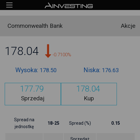
Commonwealth Bank
Akcje
178.04
-0.7100%
Wysoka:
Niska:
178.50
176.63
177.79
178.04
Sprzedaj
Kup
Spread na
18-25
Spread (%)
0.15
jednostkę
Sprzedaż