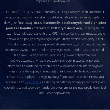
zgodnie z Dyrektywą MiFID.
OSTRZEŻENIE O RYZYKU: Kontrakty CFD są złożonymi instrumentami i
wiążą się z wysokim ryzykiem szybkiej utraty pieniędzy ze względu na
dźwignię finansową.
85.5% inwestorów detalicznych traci pieniądze
podczas handlu kontraktami CFD z tym dostawcą.
Upewnij się, że
rozumiesz, jak działają kontrakty CFD i zastanów się, czy możesz sobie
pozwolić na podjęcie wysokiego ryzyka utraty swoich pieniędzy. Kliknij
tutaj
, aby przeczytać nasze pełne Ostrzeżenie o ryzyku i upewnić się, że
rozumiesz związane z handlem ryzyko jeszcze przed przystąpieniem do
transakcji. Weź przy tym pod uwagę swoje dotychczasowe
doświadczenie, a w razie potrzeby zasięgnij niezależnej porady.
Informacje zawarte na tej stronie oraz w dokumentach informacyjnych
mają charakter ogólny i nie uwzględniają osobistych okoliczności, w
których się znajdujesz, Twojej sytuacji finansowej i potrzeb. Przeczytaj
uważnie nasz
Regulamin
i zasięgnij niezależnej porady przed podjęciem
decyzji na temat tego, czy handel oferowanymi przez nas produktami jest
dla Ciebie odpowiedni.
.