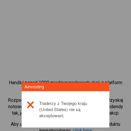
Handluj ponad 1000 międzynarodowych akcji z platform
Ainvesting
handlową CFD od Ainvesting.
Rozpocznij handel kontraktami CFD w
Barclays
. Uzyskaj
Traderzy z Twojego kraju
notowania w czasie rzeczywistym i otrzymuj dywidendy
(United States) nie są
tak, jak w przypadku rzeczywistego posiadania akcji.
akceptowani.
Aby uzyskać więcej informacji na temat tego produktu
inwestycyjnego,
click here