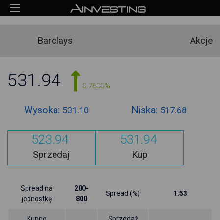
Barclays
Akcje
531.94
0.7600%
Wysoka:
Niska:
531.10
517.68
523.94
531.94
Sprzedaj
Kup
Spread na
200-
Spread (%)
1.53
jednostkę
800
Kupno
Sprzedaż