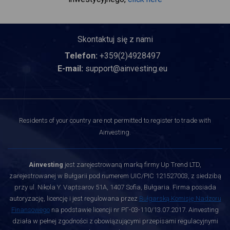
Skontaktuj się z nami
Telefon:
+359(2)4928497
E-mail:
support@ainvesting.eu
Residents of your country are not permitted to register to trade with
Ainvesting.
Ainvesting
jest zarejestrowaną marką firmy Up Trend LTD,
zarejestrowanej w Bułgarii pod numerem UIC/PIC 121527003, z siedzibą
przy ul. Nikola Y. Vaptsarov 51A, 1407 Sofia, Bułgaria. Firma posiada
autoryzację, licencję i jest regulowana przez
Bułgarską Komisję Nadzoru
Finansowego
na podstawie licencji nr РГ-03-110/13.07.2017. Ainvesting
działa w pełnej zgodności z obowiązującymi przepisami regulacyjnymi