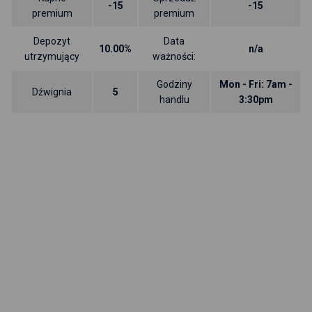
-15
-15
premium
premium
Depozyt
Data
10.00%
n/a
utrzymujący
ważności:
Godziny
Mon - Fri: 7am -
Dźwignia
5
handlu
3:30pm