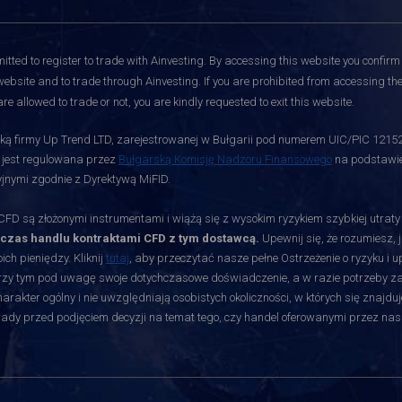
itted to register to trade with Ainvesting.
By accessing this website you confirm 
website and to trade through Ainvesting. If you are prohibited from accessing the 
re allowed to trade or not, you are kindly requested to exit this website.
ą firmy Up Trend LTD, zarejestrowanej w Bułgarii pod numerem UIC/PIC 12152700
i jest regulowana przez
Bułgarską Komisję Nadzoru Finansowego
na podstawie 
jnymi zgodnie z Dyrektywą MiFID.
D są złożonymi instrumentami i wiążą się z wysokim ryzykiem szybkiej utrat
dczas handlu kontraktami CFD z tym dostawcą.
Upewnij się, że rozumiesz, 
ch pieniędzy. Kliknij
tutaj
, aby przeczytać nasze pełne Ostrzeżenie o ryzyku i 
rzy tym pod uwagę swoje dotychczasowe doświadczenie, a w razie potrzeby zasię
akter ogólny i nie uwzględniają osobistych okoliczności, w których się znajduj
orady przed podjęciem decyzji na temat tego, czy handel oferowanymi przez nas