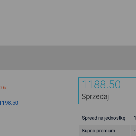
1188.50
800%
Sprzedaj
1198.50
Spread na jednostkę
Kupno premium
-