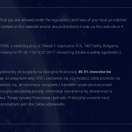
that you are allowed under the regulations and laws of your local jurisdiction
content on this website and/or are prohibited to trade via this website or if
3, z siedzibą przy ul. Nikola Y. Vaptsarov 51A, 1407 Sofia, Bułgaria.
licencji nr РГ-03-110/13.07.2017. Ainvesting działa w pełnej zgodności z
y pieniędzy ze względu na dźwignię finansową.
85.5% inwestorów
jak działają kontrakty CFD i zastanów się, czy możesz sobie pozwolić na
upewnić się, że rozumiesz związane z handlem ryzyko jeszcze przed
gnij niezależnej porady. Informacje zawarte na tej stronie oraz w
esz, Twojej sytuacji finansowej i potrzeb. Przeczytaj uważnie nasz
 produktami jest dla Ciebie odpowiedni.
.