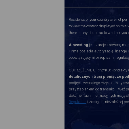
Residents of your country are not perm
to view the content displayed on this 
there is any doubt as to whether you a
Ainvesting
jest zarejestrowaną mark
Firma posiada autoryzację, licencję 
obowiązującymi przepisami regulacy
OSTRZEŻENIE O RYZYKU: Kontrakty CF
detalicznych traci pieniądze po
podjęcie wysokiego ryzyka utraty swoi
przystąpieniem do transakcji. Weź p
dokumentach informacyjnych mają char
Regulamin
i zasięgnij niezależnej p