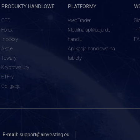
PRODUKTY HANDLOWE
PLATFORMY
W
CFD
WebTrader
Sł
Forex
Mobilna aplikacja do
In
Indeksy
handlu
F
Akcje
Aplikacja handlowa na
Towary
tablety
Kryptowaluty
ETF-y
Obligacje
E-mail:
support@ainvesting.eu