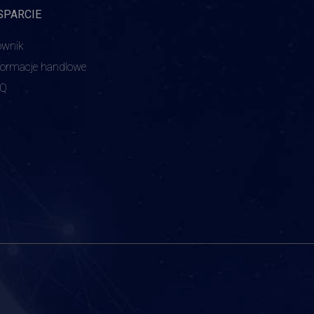
SPARCIE
ownik
formacje handlowe
AQ