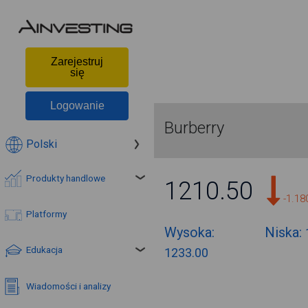
Zarejestruj
się
Logowanie
Burberry
Polski
Produkty handlowe
1210.50
-1.1
Platformy
Wysoka:
Niska:
Edukacja
1233.00
Wiadomości i analizy