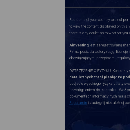
Residents of your country are not perm
to view the content displayed on this 
there is any doubt as to whether you a
Ainvesting
jest zarejestrowaną mark
Firma posiada autoryzację, licencję 
obowiązującymi przepisami regulacy
OSTRZEŻENIE O RYZYKU: Kontrakty CF
detalicznych traci pieniądze po
podjęcie wysokiego ryzyka utraty swoi
przystąpieniem do transakcji. Weź p
dokumentach informacyjnych mają char
Regulamin
i zasięgnij niezależnej p