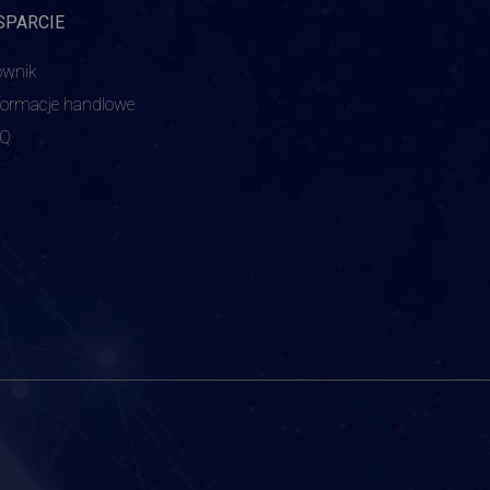
SPARCIE
ownik
formacje handlowe
AQ