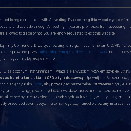
itted to register to trade with Ainvesting.
By accessing this website you confirm 
website and to trade through Ainvesting. If you are prohibited from accessing the 
re allowed to trade or not, you are kindly requested to exit this website.
ą firmy Up Trend LTD, zarejestrowanej w Bułgarii pod numerem UIC/PIC 12152700
i jest regulowana przez
Bułgarską Komisję Nadzoru Finansowego
na podstawie 
jnymi zgodnie z Dyrektywą MiFID.
D są złożonymi instrumentami i wiążą się z wysokim ryzykiem szybkiej utrat
dczas handlu kontraktami CFD z tym dostawcą.
Upewnij się, że rozumiesz, 
ch pieniędzy. Kliknij
tutaj
, aby przeczytać nasze pełne Ostrzeżenie o ryzyku i 
rzy tym pod uwagę swoje dotychczasowe doświadczenie, a w razie potrzeby zasię
akter ogólny i nie uwzględniają osobistych okoliczności, w których się znajduj
orady przed podjęciem decyzji na temat tego, czy handel oferowanymi przez nas