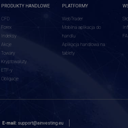
PRODUKTY HANDLOWE
PLATFORMY
W
CFD
WebTrader
Sł
Forex
Mobilna aplikacja do
In
Indeksy
handlu
F
Akcje
Aplikacja handlowa na
Towary
tablety
Kryptowaluty
ETF-y
Obligacje
E-mail:
support@ainvesting.eu