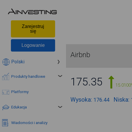
Zarejestruj
się
Logowanie
Airbnb
Polski
Produkty handlowe
175.35
15.0100
Platformy
Wysoka:
Niska:
176.44
Edukacja
Wiadomości i analizy