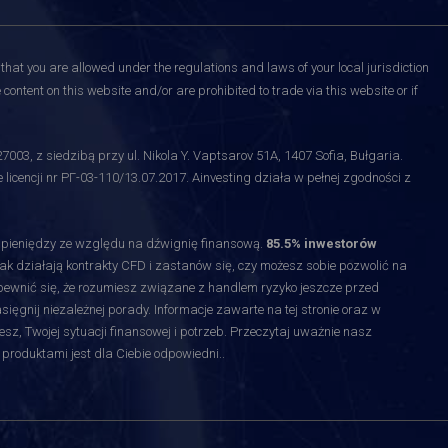
that you are allowed under the regulations and laws of your local jurisdiction
content on this website and/or are prohibited to trade via this website or if
3, z siedzibą przy ul. Nikola Y. Vaptsarov 51A, 1407 Sofia, Bułgaria.
licencji nr РГ-03-110/13.07.2017. Ainvesting działa w pełnej zgodności z
y pieniędzy ze względu na dźwignię finansową.
85.5% inwestorów
jak działają kontrakty CFD i zastanów się, czy możesz sobie pozwolić na
upewnić się, że rozumiesz związane z handlem ryzyko jeszcze przed
gnij niezależnej porady. Informacje zawarte na tej stronie oraz w
esz, Twojej sytuacji finansowej i potrzeb. Przeczytaj uważnie nasz
 produktami jest dla Ciebie odpowiedni.
.