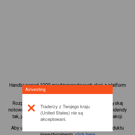
Handluj ponad 1000 międzynarodowych akcji z platform
Ainvesting
handlową CFD od Ainvesting.
Rozpocznij handel kontraktami CFD w
BMW
. Uzyskaj
Traderzy z Twojego kraju
notowania w czasie rzeczywistym i otrzymuj dywidendy
(United States) nie są
tak, jak w przypadku rzeczywistego posiadania akcji.
akceptowani.
Aby uzyskać więcej informacji na temat tego produktu
inwestycyjnego,
click here