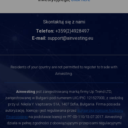
Skontaktuj się z nami
Telefon:
+359(2)4928497
E-mail:
support@ainvesting.eu
Residents of your country are not permitted to register to trade with
Ainvesting.
Ainvesting
jest zarejestrowaną marką firmy Up Trend LTD,
zarejestrowanej w Bułgarii pod numerem UIC/PIC 121527003, z siedzibą
przy ul. Nikola Y. Vaptsarov 51A, 1407 Sofia, Bułgaria. Firma posiada
autoryzację, licencję i jest regulowana przez
Bułgarską Komisję Nadzoru
Finansowego
na podstawie licencji nr РГ-03-110/13.07.2017. Ainvesting
działa w pełnej zgodności z obowiązującymi przepisami regulacyjnymi