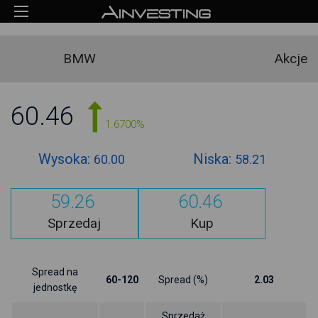
BMW
Akcje
60.46
1.6700%
Wysoka:
Niska:
60.00
58.21
59.26
60.46
Sprzedaj
Kup
Spread na
60-120
Spread (%)
2.03
jednostkę
Sprzedaż