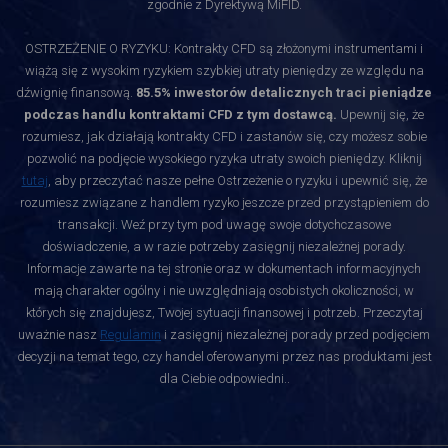
zgodnie z Dyrektywą MiFID.
OSTRZEŻENIE O RYZYKU: Kontrakty CFD są złożonymi instrumentami i
wiążą się z wysokim ryzykiem szybkiej utraty pieniędzy ze względu na
dźwignię finansową.
85.5% inwestorów detalicznych traci pieniądze
podczas handlu kontraktami CFD z tym dostawcą.
Upewnij się, że
rozumiesz, jak działają kontrakty CFD i zastanów się, czy możesz sobie
pozwolić na podjęcie wysokiego ryzyka utraty swoich pieniędzy. Kliknij
tutaj
, aby przeczytać nasze pełne Ostrzeżenie o ryzyku i upewnić się, że
rozumiesz związane z handlem ryzyko jeszcze przed przystąpieniem do
transakcji. Weź przy tym pod uwagę swoje dotychczasowe
doświadczenie, a w razie potrzeby zasięgnij niezależnej porady.
Informacje zawarte na tej stronie oraz w dokumentach informacyjnych
mają charakter ogólny i nie uwzględniają osobistych okoliczności, w
których się znajdujesz, Twojej sytuacji finansowej i potrzeb. Przeczytaj
uważnie nasz
Regulamin
i zasięgnij niezależnej porady przed podjęciem
decyzji na temat tego, czy handel oferowanymi przez nas produktami jest
dla Ciebie odpowiedni.
.