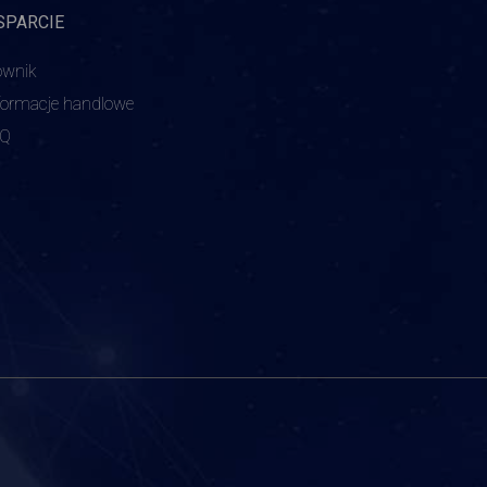
SPARCIE
ownik
formacje handlowe
AQ