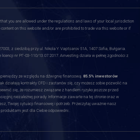
that you are allowed under the regulations and laws of your local jurisdiction
content on this website and/or are prohibited to trade via this website or if
3, z siedzibą przy ul. Nikola Y. Vaptsarov 51A, 1407 Sofia, Bułgaria.
licencji nr РГ-03-110/13.07.2017. Ainvesting działa w pełnej zgodności z
y pieniędzy ze względu na dźwignię finansową.
85.5% inwestorów
jak działają kontrakty CFD i zastanów się, czy możesz sobie pozwolić na
upewnić się, że rozumiesz związane z handlem ryzyko jeszcze przed
gnij niezależnej porady. Informacje zawarte na tej stronie oraz w
esz, Twojej sytuacji finansowej i potrzeb. Przeczytaj uważnie nasz
 produktami jest dla Ciebie odpowiedni.
.