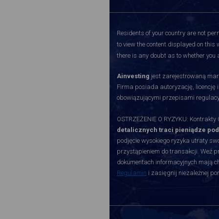
Residents of your country are not perm
to view the content displayed on this 
there is any doubt as to whether you a
Ainvesting
jest zarejestrowaną mark
Firma posiada autoryzację, licencję 
obowiązującymi przepisami regulacy
OSTRZEŻENIE O RYZYKU: Kontrakty CF
detalicznych traci pieniądze po
podjęcie wysokiego ryzyka utraty swoi
przystąpieniem do transakcji. Weź p
dokumentach informacyjnych mają char
Regulamin
i zasięgnij niezależnej p