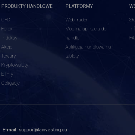
PRODUKTY HANDLOWE
PLATFORMY
W
CFD
WebTrader
Sł
Forex
Mobilna aplikacja do
In
Indeksy
handlu
F
Akcje
Aplikacja handlowa na
Towary
tablety
Kryptowaluty
ETF-y
Obligacje
E-mail:
support@ainvesting.eu