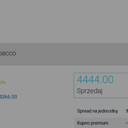
obacco
4444.00
00%
Sprzedaj
4366.00
Spread na jednostkę
Kupno premium
-