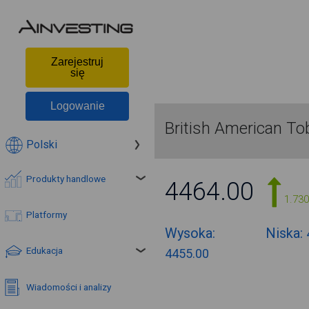
Zarejestruj
się
Logowanie
British American T
Polski
Produkty handlowe
4464.00
1.73
Platformy
Wysoka:
Niska:
Edukacja
4455.00
Wiadomości i analizy