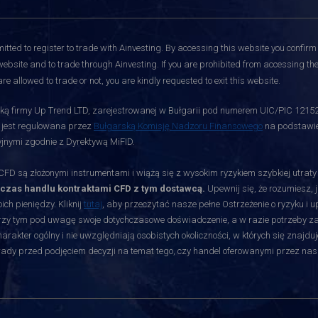
itted to register to trade with Ainvesting.
By accessing this website you confirm 
website and to trade through Ainvesting. If you are prohibited from accessing the 
re allowed to trade or not, you are kindly requested to exit this website.
ą firmy Up Trend LTD, zarejestrowanej w Bułgarii pod numerem UIC/PIC 12152700
i jest regulowana przez
Bułgarską Komisję Nadzoru Finansowego
na podstawie 
jnymi zgodnie z Dyrektywą MiFID.
D są złożonymi instrumentami i wiążą się z wysokim ryzykiem szybkiej utrat
dczas handlu kontraktami CFD z tym dostawcą.
Upewnij się, że rozumiesz, 
ch pieniędzy. Kliknij
tutaj
, aby przeczytać nasze pełne Ostrzeżenie o ryzyku i 
rzy tym pod uwagę swoje dotychczasowe doświadczenie, a w razie potrzeby zasię
akter ogólny i nie uwzględniają osobistych okoliczności, w których się znajduj
orady przed podjęciem decyzji na temat tego, czy handel oferowanymi przez nas