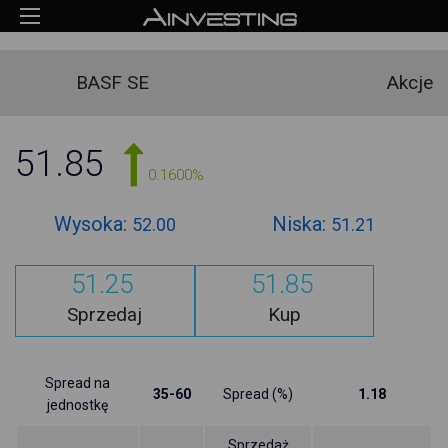
BASF SE
Akcje
51.85
0.1600%
Wysoka:
Niska:
52.00
51.21
51.25
51.85
Sprzedaj
Kup
Spread na
35-60
Spread (%)
1.18
jednostkę
Sprzedaż