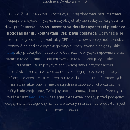
zgodnie z Dyrektywą MiFID.
OSTRZEŻENIE O RYZYKU: Kontrakty CFD są złożonymi instrumentami i
wiążą się z wysokim ryzykiem szybkiej utraty pieniędzy ze względu na
dźwignię finansową.
85.5% inwestorów detalicznych traci pieniądze
podczas handlu kontraktami CFD z tym dostawcą.
Upewnij się, że
rozumiesz, jak działają kontrakty CFD i zastanów się, czy możesz sobie
pozwolić na podjęcie wysokiego ryzyka utraty swoich pieniędzy. Kliknij
tutaj
, aby przeczytać nasze pełne Ostrzeżenie o ryzyku i upewnić się, że
rozumiesz związane z handlem ryzyko jeszcze przed przystąpieniem do
transakcji. Weź przy tym pod uwagę swoje dotychczasowe
doświadczenie, a w razie potrzeby zasięgnij niezależnej porady.
Informacje zawarte na tej stronie oraz w dokumentach informacyjnych
mają charakter ogólny i nie uwzględniają osobistych okoliczności, w
których się znajdujesz, Twojej sytuacji finansowej i potrzeb. Przeczytaj
uważnie nasz
Regulamin
i zasięgnij niezależnej porady przed podjęciem
decyzji na temat tego, czy handel oferowanymi przez nas produktami jest
dla Ciebie odpowiedni.
.