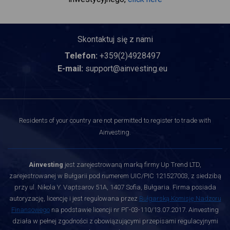
Skontaktuj się z nami
Telefon:
+359(2)4928497
E-mail:
support@ainvesting.eu
Residents of your country are not permitted to register to trade with
Ainvesting.
Ainvesting
jest zarejestrowaną marką firmy Up Trend LTD,
zarejestrowanej w Bułgarii pod numerem UIC/PIC 121527003, z siedzibą
przy ul. Nikola Y. Vaptsarov 51A, 1407 Sofia, Bułgaria. Firma posiada
autoryzację, licencję i jest regulowana przez
Bułgarską Komisję Nadzoru
Finansowego
na podstawie licencji nr РГ-03-110/13.07.2017. Ainvesting
działa w pełnej zgodności z obowiązującymi przepisami regulacyjnymi