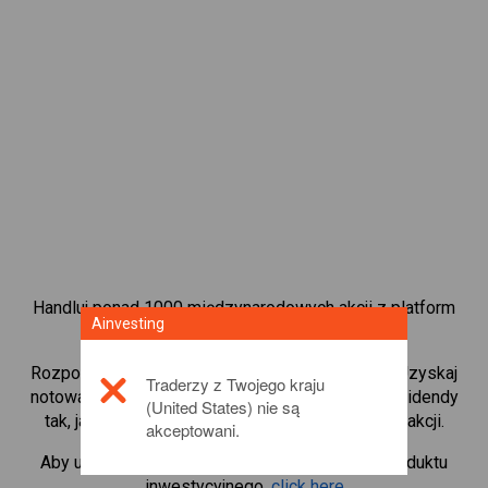
Handluj ponad 1000 międzynarodowych akcji z platform
Ainvesting
handlową CFD od Ainvesting.
Rozpocznij handel kontraktami CFD w
BASF SE
. Uzyskaj
Traderzy z Twojego kraju
notowania w czasie rzeczywistym i otrzymuj dywidendy
(United States) nie są
tak, jak w przypadku rzeczywistego posiadania akcji.
akceptowani.
Aby uzyskać więcej informacji na temat tego produktu
inwestycyjnego,
click here