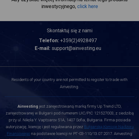
inwestycyjnego,
click here
Skontaktuj się z nami
Telefon:
+359(2)4928497
E-mail:
support@ainvesting.eu
Residents of your country are not permitted to register to trade with
Ainvesting.
Ainvesting
jest zarejestrowaną marką firmy Up Trend LTD,
zarejestrowanej w Bułgarii pod numerem UIC/PIC 121527003, z siedzibą
przy ul. Nikola Y. Vaptsarov 51A, 1407 Sofia, Bułgaria. Firma posiada
autoryzację, licencję i jest regulowana przez
Bułgarską Komisję Nadzoru
Finansowego
na podstawie licencji nr РГ-03-110/13.07.2017. Ainvesting