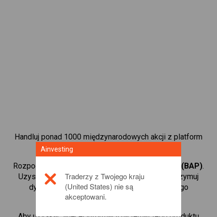
Handluj ponad 1000 międzynarodowych akcji z platform
handlową CFD od Ainvesting.
Ainvesting
Rozpocznij handel kontraktami CFD w
Credicorp (BAP)
.
Traderzy z Twojego kraju
Uzyskaj notowania w czasie rzeczywistym i otrzymuj
(United States) nie są
dywidendy tak, jak w przypadku rzeczywistego
akceptowani.
posiadania akcji.
Aby uzyskać więcej informacji na temat tego produktu