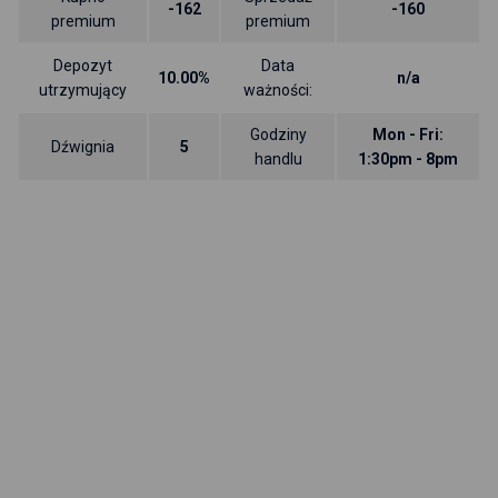
-162
-160
premium
premium
Depozyt
Data
10.00%
n/a
utrzymujący
ważności:
Godziny
Mon - Fri:
Dźwignia
5
handlu
1:30pm - 8pm