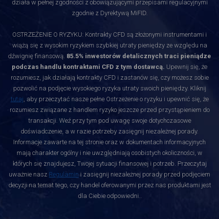
działa w pełnej zgodności z obowiązującymi przepisami regulacyjnymi
zgodnie z Dyrektywą MiFID.
OSTRZEŻENIE O RYZYKU: Kontrakty CFD są złożonymi instrumentami i
wiążą się z wysokim ryzykiem szybkiej utraty pieniędzy ze względu na
dźwignię finansową.
85.5% inwestorów detalicznych traci pieniądze
podczas handlu kontraktami CFD z tym dostawcą.
Upewnij się, że
rozumiesz, jak działają kontrakty CFD i zastanów się, czy możesz sobie
pozwolić na podjęcie wysokiego ryzyka utraty swoich pieniędzy. Kliknij
tutaj
, aby przeczytać nasze pełne Ostrzeżenie o ryzyku i upewnić się, że
rozumiesz związane z handlem ryzyko jeszcze przed przystąpieniem do
transakcji. Weź przy tym pod uwagę swoje dotychczasowe
doświadczenie, a w razie potrzeby zasięgnij niezależnej porady.
Informacje zawarte na tej stronie oraz w dokumentach informacyjnych
mają charakter ogólny i nie uwzględniają osobistych okoliczności, w
których się znajdujesz, Twojej sytuacji finansowej i potrzeb. Przeczytaj
uważnie nasz
Regulamin
i zasięgnij niezależnej porady przed podjęciem
decyzji na temat tego, czy handel oferowanymi przez nas produktami jest
dla Ciebie odpowiedni.
.