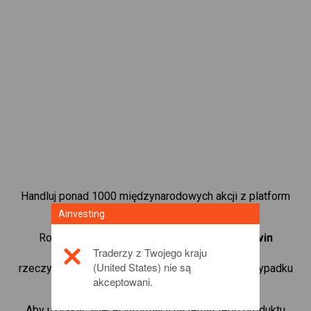
Handluj ponad 1000 międzynarodowych akcji z platform
handlową CFD od Ainvesting.
Ainvesting
Rozpocznij handel kontraktami CFD w
AppLovin
Traderzy z Twojego kraju
Corporation
. Uzyskaj notowania w czasie
(United States) nie są
rzeczywistym i otrzymuj dywidendy tak, jak w przypadku
akceptowani.
rzeczywistego posiadania akcji.
Aby uzyskać więcej informacji na temat tego produktu