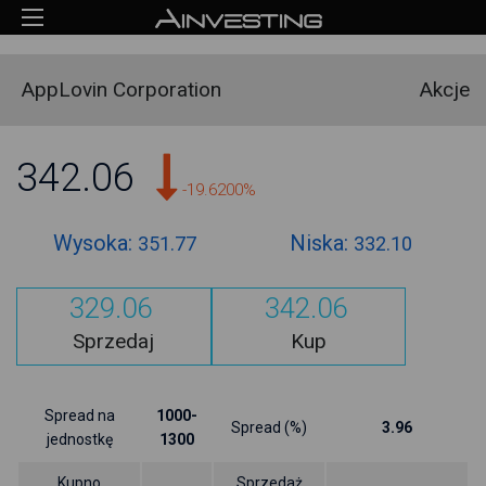
AppLovin Corporation
Akcje
342.06
-19.6200%
Wysoka:
Niska:
351.77
332.10
329.06
342.06
Sprzedaj
Kup
Spread na
1000-
Spread (%)
3.96
jednostkę
1300
Kupno
Sprzedaż