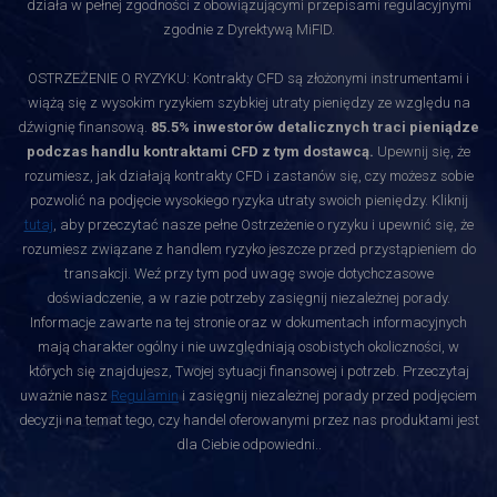
działa w pełnej zgodności z obowiązującymi przepisami regulacyjnymi
zgodnie z Dyrektywą MiFID.
OSTRZEŻENIE O RYZYKU: Kontrakty CFD są złożonymi instrumentami i
wiążą się z wysokim ryzykiem szybkiej utraty pieniędzy ze względu na
dźwignię finansową.
85.5% inwestorów detalicznych traci pieniądze
podczas handlu kontraktami CFD z tym dostawcą.
Upewnij się, że
rozumiesz, jak działają kontrakty CFD i zastanów się, czy możesz sobie
pozwolić na podjęcie wysokiego ryzyka utraty swoich pieniędzy. Kliknij
tutaj
, aby przeczytać nasze pełne Ostrzeżenie o ryzyku i upewnić się, że
rozumiesz związane z handlem ryzyko jeszcze przed przystąpieniem do
transakcji. Weź przy tym pod uwagę swoje dotychczasowe
doświadczenie, a w razie potrzeby zasięgnij niezależnej porady.
Informacje zawarte na tej stronie oraz w dokumentach informacyjnych
mają charakter ogólny i nie uwzględniają osobistych okoliczności, w
których się znajdujesz, Twojej sytuacji finansowej i potrzeb. Przeczytaj
uważnie nasz
Regulamin
i zasięgnij niezależnej porady przed podjęciem
decyzji na temat tego, czy handel oferowanymi przez nas produktami jest
dla Ciebie odpowiedni.
.