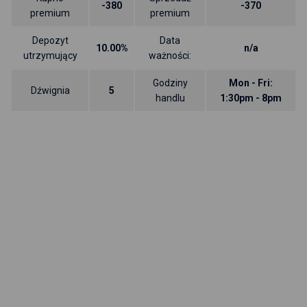
-380
-370
premium
premium
Depozyt
Data
10.00%
n/a
utrzymujący
ważności:
Godziny
Mon - Fri:
Dźwignia
5
handlu
1:30pm - 8pm