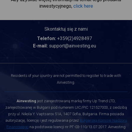
inwestycyjnego,
click here
Skontaktuj się z nami
Telefon:
+359(2)4928497
E-mail:
support@ainvesting.eu
Residents of your country are not permitted to register to trade with
Ainvesting.
Ainvesting
jest zarejestrowaną marką firmy Up Trend LTD,
zarejestrowanej w Bułgarii pod numerem UIC/PIC 121527003, z siedzibą
przy ul. Nikola Y. Vaptsarov 51A, 1407 Sofia, Bułgaria. Firma posiada
autoryzację, licencję i jest regulowana przez
Bułgarską Komisję Nadzoru
Finansowego
na podstawie licencji nr РГ-03-110/13.07.2017. Ainvesting