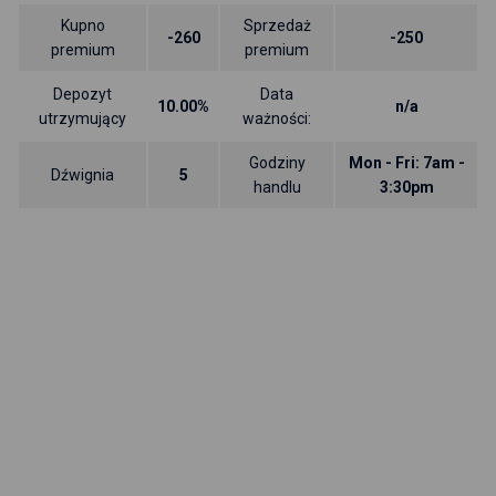
Kupno
Sprzedaż
-260
-250
premium
premium
Depozyt
Data
10.00%
n/a
utrzymujący
ważności:
Godziny
Mon - Fri: 7am -
Dźwignia
5
handlu
3:30pm