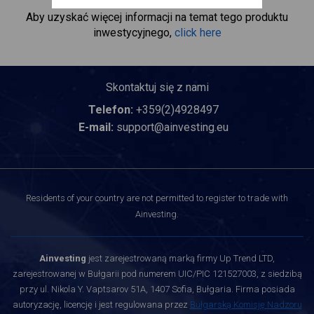
Aby uzyskać więcej informacji na temat tego produktu
inwestycyjnego,
click here
Skontaktuj się z nami
Telefon:
+359(2)4928497
E-mail:
support@ainvesting.eu
Residents of your country are not permitted to register to trade with
Ainvesting.
Ainvesting
jest zarejestrowaną marką firmy Up Trend LTD,
zarejestrowanej w Bułgarii pod numerem UIC/PIC 121527003, z siedzibą
przy ul. Nikola Y. Vaptsarov 51A, 1407 Sofia, Bułgaria. Firma posiada
autoryzację, licencję i jest regulowana przez
Bułgarską Komisję Nadzoru