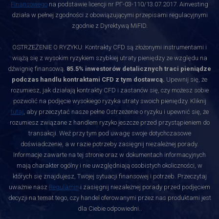
Finansowego
na podstawie licencji nr РГ-03-110/13.07.2017. Ainvesting
działa w pełnej zgodności z obowiązującymi przepisami regulacyjnymi
zgodnie z Dyrektywą MiFID.
OSTRZEŻENIE O RYZYKU: Kontrakty CFD są złożonymi instrumentami i
wiążą się z wysokim ryzykiem szybkiej utraty pieniędzy ze względu na
dźwignię finansową.
85.5% inwestorów detalicznych traci pieniądze
podczas handlu kontraktami CFD z tym dostawcą.
Upewnij się, że
rozumiesz, jak działają kontrakty CFD i zastanów się, czy możesz sobie
pozwolić na podjęcie wysokiego ryzyka utraty swoich pieniędzy. Kliknij
tutaj
, aby przeczytać nasze pełne Ostrzeżenie o ryzyku i upewnić się, że
rozumiesz związane z handlem ryzyko jeszcze przed przystąpieniem do
transakcji. Weź przy tym pod uwagę swoje dotychczasowe
doświadczenie, a w razie potrzeby zasięgnij niezależnej porady.
Informacje zawarte na tej stronie oraz w dokumentach informacyjnych
mają charakter ogólny i nie uwzględniają osobistych okoliczności, w
których się znajdujesz, Twojej sytuacji finansowej i potrzeb. Przeczytaj
uważnie nasz
Regulamin
i zasięgnij niezależnej porady przed podjęciem
decyzji na temat tego, czy handel oferowanymi przez nas produktami jest
dla Ciebie odpowiedni.
.