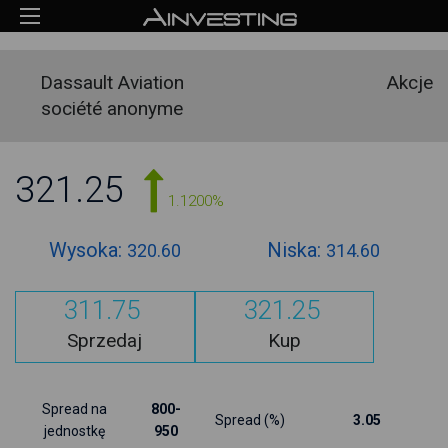
Dassault Aviation
Akcje
société anonyme
321.25
1.1200%
Wysoka:
Niska:
320.60
314.60
311.75
321.25
Sprzedaj
Kup
Spread na
800-
Spread (%)
3.05
jednostkę
950