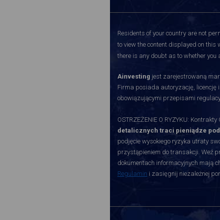
Residents of your country are not perm
to view the content displayed on this 
there is any doubt as to whether you a
Ainvesting
jest zarejestrowaną mark
Firma posiada autoryzację, licencję 
obowiązującymi przepisami regulacy
OSTRZEŻENIE O RYZYKU: Kontrakty CF
detalicznych traci pieniądze po
podjęcie wysokiego ryzyka utraty swoi
przystąpieniem do transakcji. Weź p
dokumentach informacyjnych mają char
Regulamin
i zasięgnij niezależnej p