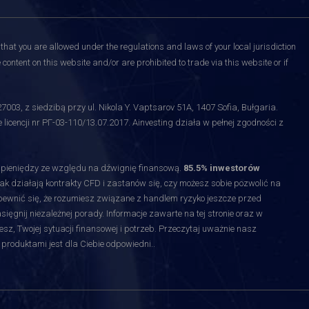
that you are allowed under the regulations and laws of your local jurisdiction
content on this website and/or are prohibited to trade via this website or if
3, z siedzibą przy ul. Nikola Y. Vaptsarov 51A, 1407 Sofia, Bułgaria.
licencji nr РГ-03-110/13.07.2017. Ainvesting działa w pełnej zgodności z
y pieniędzy ze względu na dźwignię finansową.
85.5% inwestorów
jak działają kontrakty CFD i zastanów się, czy możesz sobie pozwolić na
upewnić się, że rozumiesz związane z handlem ryzyko jeszcze przed
gnij niezależnej porady. Informacje zawarte na tej stronie oraz w
esz, Twojej sytuacji finansowej i potrzeb. Przeczytaj uważnie nasz
 produktami jest dla Ciebie odpowiedni.
.