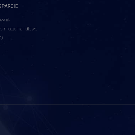
SPARCIE
ownik
formacje handlowe
AQ