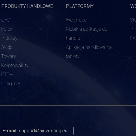
PRODUKTY HANDLOWE
PLATFORMY
W
CFD
WebTrader
Sł
Forex
Mobilna aplikacja do
In
Indeksy
handlu
F
Akcje
Aplikacja handlowa na
Towary
tablety
Kryptowaluty
ETF-y
Obligacje
E-mail:
support@ainvesting.eu