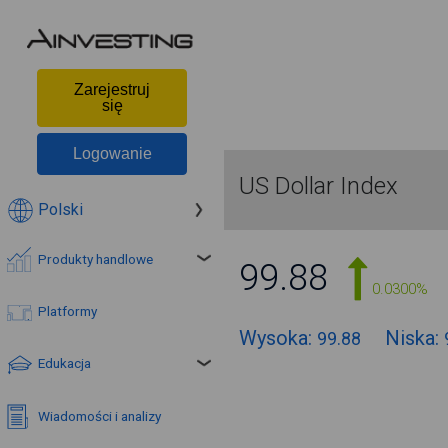
Zarejestruj
się
Logowanie
US Dollar Index
Polski
Produkty handlowe
99.88
0.0300%
Platformy
Wysoka:
Niska:
99.88
Edukacja
Wiadomości i analizy