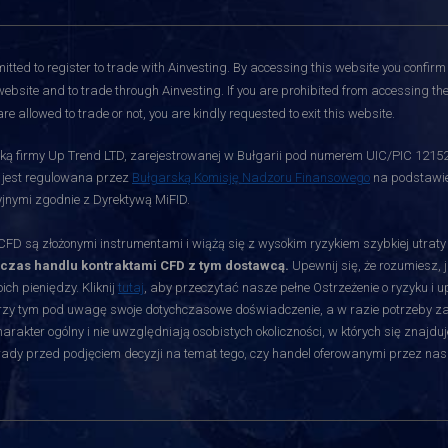
itted to register to trade with Ainvesting.
By accessing this website you confirm 
website and to trade through Ainvesting. If you are prohibited from accessing the 
re allowed to trade or not, you are kindly requested to exit this website.
ą firmy Up Trend LTD, zarejestrowanej w Bułgarii pod numerem UIC/PIC 12152700
i jest regulowana przez
Bułgarską Komisję Nadzoru Finansowego
na podstawie 
jnymi zgodnie z Dyrektywą MiFID.
D są złożonymi instrumentami i wiążą się z wysokim ryzykiem szybkiej utrat
dczas handlu kontraktami CFD z tym dostawcą.
Upewnij się, że rozumiesz, 
ch pieniędzy. Kliknij
tutaj
, aby przeczytać nasze pełne Ostrzeżenie o ryzyku i 
rzy tym pod uwagę swoje dotychczasowe doświadczenie, a w razie potrzeby zasię
akter ogólny i nie uwzględniają osobistych okoliczności, w których się znajduj
orady przed podjęciem decyzji na temat tego, czy handel oferowanymi przez nas