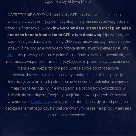
zgodnie z Dyrektywą MiFID.
OSTRZEŻENIE O RYZYKU: Kontrakty CFD są złożonymi instrumentami i
wiążą się z wysokim ryzykiem szybkiej utraty pieniędzy ze względu na
dźwignię finansową.
85.5% inwestorów detalicznych traci pieniądze
podczas handlu kontraktami CFD z tym dostawcą.
Upewnij się, że
rozumiesz, jak działają kontrakty CFD i zastanów się, czy możesz sobie
pozwolić na podjęcie wysokiego ryzyka utraty swoich pieniędzy. Kliknij
tutaj
, aby przeczytać nasze pełne Ostrzeżenie o ryzyku i upewnić się, że
rozumiesz związane z handlem ryzyko jeszcze przed przystąpieniem do
transakcji. Weź przy tym pod uwagę swoje dotychczasowe
doświadczenie, a w razie potrzeby zasięgnij niezależnej porady.
Informacje zawarte na tej stronie oraz w dokumentach informacyjnych
mają charakter ogólny i nie uwzględniają osobistych okoliczności, w
których się znajdujesz, Twojej sytuacji finansowej i potrzeb. Przeczytaj
uważnie nasz
Regulamin
i zasięgnij niezależnej porady przed podjęciem
decyzji na temat tego, czy handel oferowanymi przez nas produktami jest
dla Ciebie odpowiedni.
.