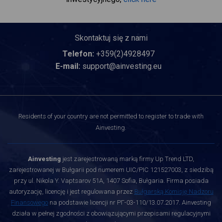
Skontaktuj się z nami
Telefon:
+359(2)4928497
E-mail:
support@ainvesting.eu
Residents of your country are not permitted to register to trade with
Ainvesting.
Ainvesting
jest zarejestrowaną marką firmy Up Trend LTD,
zarejestrowanej w Bułgarii pod numerem UIC/PIC 121527003, z siedzibą
przy ul. Nikola Y. Vaptsarov 51A, 1407 Sofia, Bułgaria. Firma posiada
autoryzację, licencję i jest regulowana przez
Bułgarską Komisję Nadzoru
Finansowego
na podstawie licencji nr РГ-03-110/13.07.2017. Ainvesting
działa w pełnej zgodności z obowiązującymi przepisami regulacyjnymi