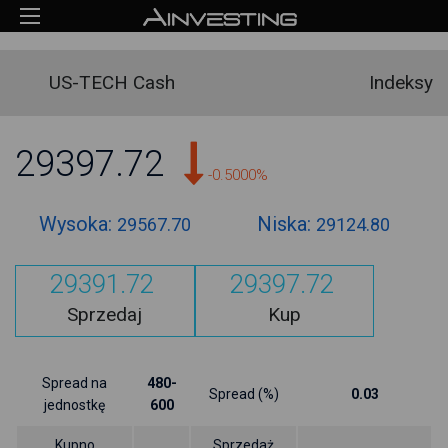
US-TECH Cash
Indeksy
29397.72
-0.5000%
Wysoka:
Niska:
29567.70
29124.80
29391.72
29397.72
Sprzedaj
Kup
Spread na
480-
Spread (%)
0.03
jednostkę
600
Kupno
Sprzedaż