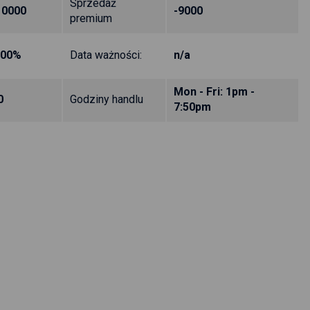
Sprzedaż
10000
-9000
premium
.00%
Data ważności:
n/a
Mon - Fri: 1pm -
0
Godziny handlu
7:50pm