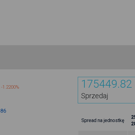
175449.82
-1.2200%
Sprzedaj
.86
2
Spread na jednostkę
2