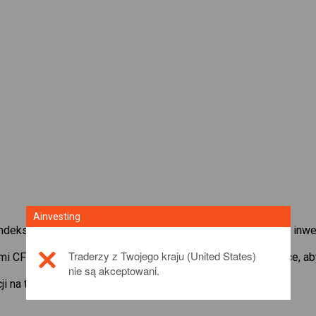
Ainvesting
indeksy giełdowe zapewnia Ci szeroki wachlarz możliwości inwe
Traderzy z Twojego kraju (United States)
ami CFD w
Bovespa
i lewaruj małe depozyty zabezpieczające, a
nie są akceptowani.
ji na temat tego produktu inwestycyjnego,
click here