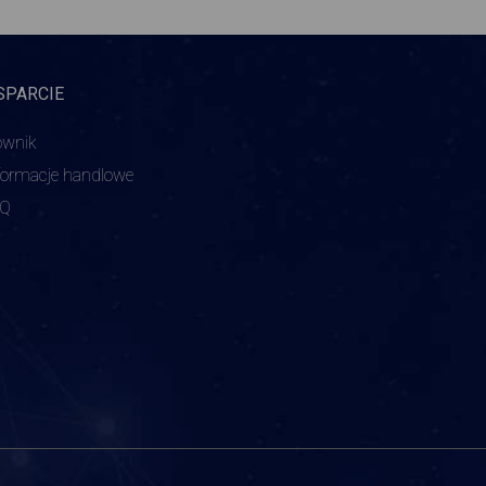
SPARCIE
ownik
formacje handlowe
AQ