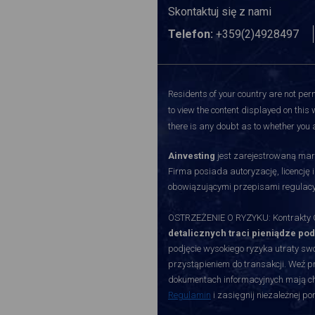
Skontaktuj się z nami
Telefon:
+359(2)4928497
Residents of your country are not perm
to view the content displayed on this 
there is any doubt as to whether you a
Ainvesting
jest zarejestrowaną mark
Firma posiada autoryzację, licencję 
obowiązującymi przepisami regulacy
OSTRZEŻENIE O RYZYKU: Kontrakty CF
detalicznych traci pieniądze po
podjęcie wysokiego ryzyka utraty swoi
przystąpieniem do transakcji. Weź p
dokumentach informacyjnych mają char
Regulamin
i zasięgnij niezależnej p