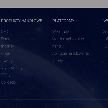
PRODUKTY HANDLOWE
PLATFORMY
W
CFD
WebTrader
Sł
Forex
Mobilna aplikacja do
In
Indeksy
handlu
F
Akcje
Aplikacja handlowa na
Towary
tablety
Kryptowaluty
ETF-y
Obligacje