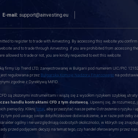
E-mail:
support@ainvesting.eu
itted to register to trade with Ainvesting.
By accessing this website you confirm 
website and to trade through Ainvesting. If you are prohibited from accessing the 
re allowed to trade or not, you are kindly requested to exit this website.
ą firmy Up Trend LTD, zarejestrowanej w Bułgarii pod numerem UIC/PIC 12152700
i jest regulowana przez
Bułgarską Komisję Nadzoru Finansowego
na podstawie 
jnymi zgodnie z Dyrektywą MiFID.
D są złożonymi instrumentami i wiążą się z wysokim ryzykiem szybkiej utrat
dczas handlu kontraktami CFD z tym dostawcą.
Upewnij się, że rozumiesz, 
ch pieniędzy. Kliknij
tutaj
, aby przeczytać nasze pełne Ostrzeżenie o ryzyku i 
rzy tym pod uwagę swoje dotychczasowe doświadczenie, a w razie potrzeby zasię
akter ogólny i nie uwzględniają osobistych okoliczności, w których się znajduj
orady przed podjęciem decyzji na temat tego, czy handel oferowanymi przez nas