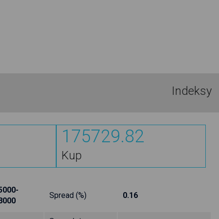
Indeksy
175729.82
Kup
5000-
Spread (%)
0.16
8000