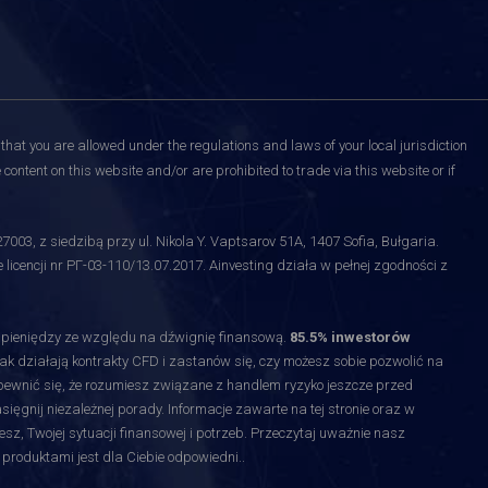
that you are allowed under the regulations and laws of your local jurisdiction
content on this website and/or are prohibited to trade via this website or if
3, z siedzibą przy ul. Nikola Y. Vaptsarov 51A, 1407 Sofia, Bułgaria.
licencji nr РГ-03-110/13.07.2017. Ainvesting działa w pełnej zgodności z
y pieniędzy ze względu na dźwignię finansową.
85.5% inwestorów
jak działają kontrakty CFD i zastanów się, czy możesz sobie pozwolić na
upewnić się, że rozumiesz związane z handlem ryzyko jeszcze przed
gnij niezależnej porady. Informacje zawarte na tej stronie oraz w
esz, Twojej sytuacji finansowej i potrzeb. Przeczytaj uważnie nasz
 produktami jest dla Ciebie odpowiedni.
.