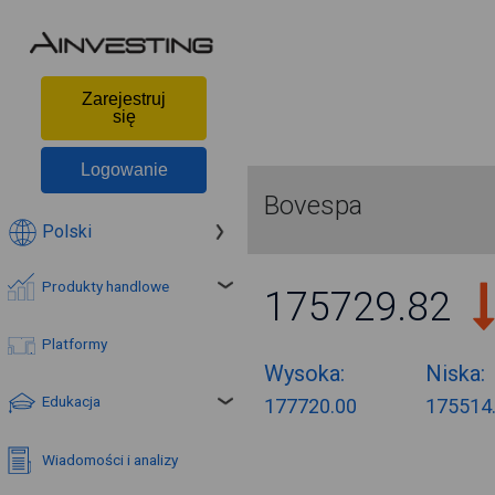
Zarejestruj
się
Logowanie
Bovespa
Polski
Produkty handlowe
175729.82
Platformy
Wysoka:
Niska:
Edukacja
177720.00
175514
Wiadomości i analizy