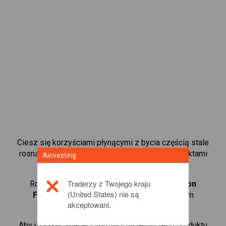
Ciesz się korzyściami płynącymi z bycia częścią stale
rosnącej społeczności online, handlującej kontraktami
Ainvesting
CFD na rynku Forex.
Traderzy z Twojego kraju
Rozpocznij handel kontraktami CFD w
Direxion
(United States) nie są
Financial Bear
z niskimi spreadami i szybkim
akceptowani.
wykonaniem.
Aby uzyskać więcej informacji na temat tego produktu