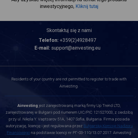
inwestycyjnego,
Kliknij tutaj
Skontaktuj się z nami
Telefon:
+359(2)4928497
E-mail:
support@ainvesting.eu
Residents of your country are not permitted to register to trade with
Ainvesting.
Ainvesting
jest zarejestrowaną marką firmy Up Trend LTD,
zarejestrowanej w Bułgarii pod numerem UIC/PIC 121527003, z siedzibą
przy ul. Nikola Y. Vaptsarov 51A, 1407 Sofia, Bułgaria. Firma posiada
autoryzację, licencję i jest regulowana przez
Bułgarską Komisję Nadzoru
Finansowego
na podstawie licencji nr РГ-03-110/13.07.2017. Ainvesting