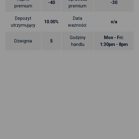
-40
-30
premium
premium
Depozyt
Data
10.00%
n/a
utrzymujący
ważności:
Godziny
Mon - Fri:
Dźwignia
5
handlu
1:30pm - 8pm