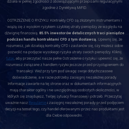
działa w pełnej zgodności z obowiązującymi przepisami regulacyjnymi
zgodnie z Dyrektywą MiFID.
OSTRZEŻENIE O RYZYKU: Kontrakty CFD są złożonymi instrumentami i
wiążą się z wysokim ryzykiem szybkiej utraty pieniędzy ze względu na
dźwignię finansową.
85.5% inwestorów detalicznych traci pieniądze
podczas handlu kontraktami CFD z tym dostawcą.
Upewnij się, że
rozumiesz, jak działają kontrakty CFD i zastanów się, czy możesz sobie
pozwolić na podjęcie wysokiego ryzyka utraty swoich pieniędzy. Kliknij
tutaj
, aby przeczytać nasze pełne Ostrzeżenie o ryzyku i upewnić się, że
rozumiesz związane z handlem ryzyko jeszcze przed przystąpieniem do
transakcji. Weź przy tym pod uwagę swoje dotychczasowe
doświadczenie, a w razie potrzeby zasięgnij niezależnej porady.
Informacje zawarte na tej stronie oraz w dokumentach informacyjnych
mają charakter ogólny i nie uwzględniają osobistych okoliczności, w
których się znajdujesz, Twojej sytuacji finansowej i potrzeb. Przeczytaj
uważnie nasz
Regulamin
i zasięgnij niezależnej porady przed podjęciem
decyzji na temat tego, czy handel oferowanymi przez nas produktami jest
dla Ciebie odpowiedni.
.