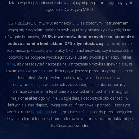
działa w pełnej zgodności z obowiązującymi przepisami regulacyjnymi
zgodnie z Dyrektywą MiFID.
OSTRZEŻENIE O RYZYKU: Kontrakty CFD są złożonymi instrumentami i
wiążą się z wysokim ryzykiem szybkiej utraty pieniędzy ze względu na
dźwignię finansową.
85.5% inwestorów detalicznych traci pieniądze
podczas handlu kontraktami CFD z tym dostawcą.
Upewnij się, że
rozumiesz, jak działają kontrakty CFD i zastanów się, czy możesz sobie
pozwolić na podjęcie wysokiego ryzyka utraty swoich pieniędzy. Kliknij
tutaj
, aby przeczytać nasze pełne Ostrzeżenie o ryzyku i upewnić się, że
rozumiesz związane z handlem ryzyko jeszcze przed przystąpieniem do
transakcji. Weź przy tym pod uwagę swoje dotychczasowe
doświadczenie, a w razie potrzeby zasięgnij niezależnej porady.
Informacje zawarte na tej stronie oraz w dokumentach informacyjnych
mają charakter ogólny i nie uwzględniają osobistych okoliczności, w
których się znajdujesz, Twojej sytuacji finansowej i potrzeb. Przeczytaj
uważnie nasz
Regulamin
i zasięgnij niezależnej porady przed podjęciem
decyzji na temat tego, czy handel oferowanymi przez nas produktami jest
dla Ciebie odpowiedni.
.