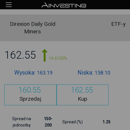
Direxion Daily Gold
ETF-y
Miners
162.55
14.6100%
Wysoka:
Niska:
163.19
158.10
160.55
162.55
Sprzedaj
Kup
Spread na
150-
Spread (%)
1.25
jednostkę
200