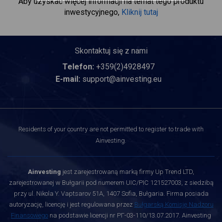
Aby uzyskać więcej informacji na temat tego produktu
inwestycyjnego,
Kliknij tutaj
Skontaktuj się z nami
Telefon:
+359(2)4928497
E-mail:
support@ainvesting.eu
Residents of your country are not permitted to register to trade with
Ainvesting.
Ainvesting
jest zarejestrowaną marką firmy Up Trend LTD,
zarejestrowanej w Bułgarii pod numerem UIC/PIC 121527003, z siedzibą
przy ul. Nikola Y. Vaptsarov 51A, 1407 Sofia, Bułgaria. Firma posiada
autoryzację, licencję i jest regulowana przez
Bułgarską Komisję Nadzoru
Finansowego
na podstawie licencji nr РГ-03-110/13.07.2017. Ainvesting