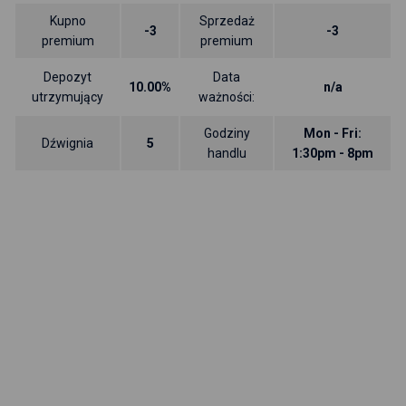
Kupno
Sprzedaż
-3
-3
premium
premium
Depozyt
Data
10.00%
n/a
utrzymujący
ważności:
Godziny
Mon - Fri:
Dźwignia
5
handlu
1:30pm - 8pm