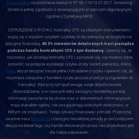
Finansowego
na podstawie licencji nr РГ-03-110/13.07.2017. Ainvesting
działa w pełnej zgodności z obowiązującymi przepisami regulacyjnymi
zgodnie z Dyrektywą MiFID.
OSTRZEŻENIE O RYZYKU: Kontrakty CFD są złożonymi instrumentami i
wiążą się z wysokim ryzykiem szybkiej utraty pieniędzy ze względu na
dźwignię finansową.
85.5% inwestorów detalicznych traci pieniądze
podczas handlu kontraktami CFD z tym dostawcą.
Upewnij się, że
rozumiesz, jak działają kontrakty CFD i zastanów się, czy możesz sobie
pozwolić na podjęcie wysokiego ryzyka utraty swoich pieniędzy. Kliknij
tutaj
, aby przeczytać nasze pełne Ostrzeżenie o ryzyku i upewnić się, że
rozumiesz związane z handlem ryzyko jeszcze przed przystąpieniem do
transakcji. Weź przy tym pod uwagę swoje dotychczasowe
doświadczenie, a w razie potrzeby zasięgnij niezależnej porady.
Informacje zawarte na tej stronie oraz w dokumentach informacyjnych
mają charakter ogólny i nie uwzględniają osobistych okoliczności, w
których się znajdujesz, Twojej sytuacji finansowej i potrzeb. Przeczytaj
uważnie nasz
Regulamin
i zasięgnij niezależnej porady przed podjęciem
decyzji na temat tego, czy handel oferowanymi przez nas produktami jest
dla Ciebie odpowiedni.
.