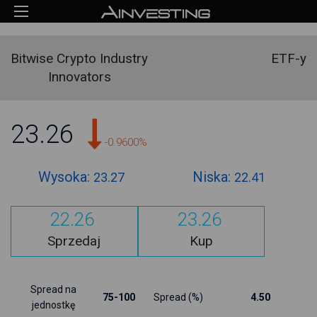
Bitwise Crypto Industry
ETF-y
Innovators
23.26
-0.9600%
Wysoka:
Niska:
23.27
22.41
22.26
23.26
Sprzedaj
Kup
Spread na
75-100
Spread (%)
4.50
jednostkę