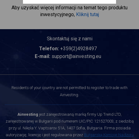
Aby uzyskać więcej informacji na temat tego produktu
inwestycyjnego,
Kliknij tutaj
Skontaktuj się z nami
Telefon:
+359(2)4928497
E-mail:
support@ainvesting.eu
Residents of your country are not permitted to register to trade with
Ainvesting.
Ainvesting
jest zarejestrowaną marką firmy Up Trend LTD,
zarejestrowanej w Bułgarii pod numerem UIC/PIC 121527003, z siedzibą
przy ul. Nikola Y. Vaptsarov 51A, 1407 Sofia, Bułgaria. Firma posiada
autoryzację, licencję i jest regulowana przez
Bułgarską Komisję Nadzoru