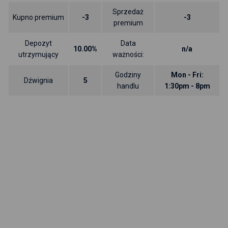
Sprzedaż
Kupno premium
-3
-3
premium
Depozyt
Data
10.00%
n/a
utrzymujący
ważności:
Godziny
Mon - Fri:
Dźwignia
5
handlu
1:30pm - 8pm