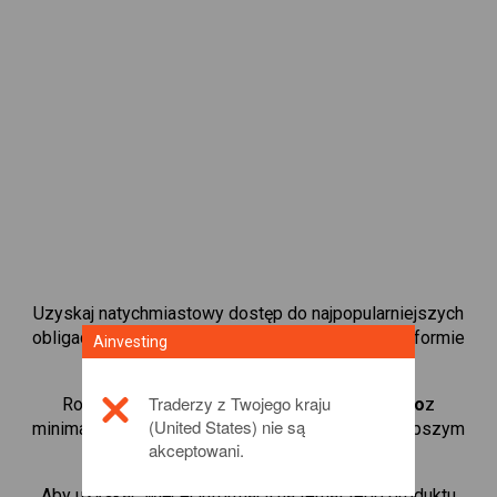
Uzyskaj natychmiastowy dostęp do najpopularniejszych
obligacji dostępnych bezpośrednio na naszej platformie
Ainvesting
kontraktami CFD do handlu.
Traderzy z Twojego kraju
Rozpocznij handel kontraktami CFD w
Monero
z
(United States) nie są
minimalnym depozytem zabezpieczającym, najlepszym
akceptowani.
wykonaniem i dźwignią do 1:200.
Aby uzyskać więcej informacji na temat tego produktu