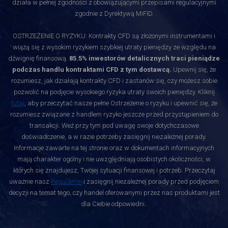
działa w pełnej zgodności z obowiązującymi przepisami regulacyjnymi
zgodnie z Dyrektywą MiFID.
OSTRZEŻENIE O RYZYKU: Kontrakty CFD są złożonymi instrumentami i
wiążą się z wysokim ryzykiem szybkiej utraty pieniędzy ze względu na
dźwignię finansową.
85.5% inwestorów detalicznych traci pieniądze
podczas handlu kontraktami CFD z tym dostawcą.
Upewnij się, że
rozumiesz, jak działają kontrakty CFD i zastanów się, czy możesz sobie
pozwolić na podjęcie wysokiego ryzyka utraty swoich pieniędzy. Kliknij
tutaj
, aby przeczytać nasze pełne Ostrzeżenie o ryzyku i upewnić się, że
rozumiesz związane z handlem ryzyko jeszcze przed przystąpieniem do
transakcji. Weź przy tym pod uwagę swoje dotychczasowe
doświadczenie, a w razie potrzeby zasięgnij niezależnej porady.
Informacje zawarte na tej stronie oraz w dokumentach informacyjnych
mają charakter ogólny i nie uwzględniają osobistych okoliczności, w
których się znajdujesz, Twojej sytuacji finansowej i potrzeb. Przeczytaj
uważnie nasz
Regulamin
i zasięgnij niezależnej porady przed podjęciem
decyzji na temat tego, czy handel oferowanymi przez nas produktami jest
dla Ciebie odpowiedni.
.