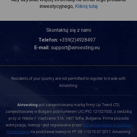
inwestycyjnego,
Kliknij tutaj
Skontaktuj się z nami
Telefon:
+359(2)4928497
E-mail:
support@ainvesting.eu
Residents of your country are not permitted to register to trade with
Ainvesting.
Ainvesting
jest zarejestrowaną marką firmy Up Trend LTD,
zarejestrowanej w Bułgarii pod numerem UIC/PIC 121527003, z siedzibą
przy ul. Nikola Y. Vaptsarov 51A, 1407 Sofia, Bułgaria. Firma posiada
autoryzację, licencję i jest regulowana przez
Bułgarską Komisję Nadzoru
Finansowego
na podstawie licencji nr РГ-03-110/13.07.2017. Ainvesting