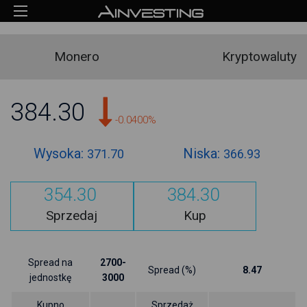
Monero
Kryptowaluty
384.30
-0.0400%
Wysoka:
Niska:
371.70
366.93
354.30
384.30
Sprzedaj
Kup
Spread na
2700-
Spread (%)
8.47
jednostkę
3000
Kupno
Sprzedaż