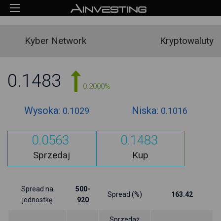
Kyber Network
Kryptowaluty
0.1483
0.2000%
Wysoka:
Niska:
0.1029
0.1016
0.0563
0.1483
Sprzedaj
Kup
Spread na
500-
Spread (%)
163.42
jednostkę
920
Sprzedaż