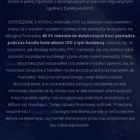
działa w pełnej zgodności z obowiązującymi przepisami regulacyjnymi
zgodnie z Dyrektywą MiFID.
OSTRZEŻENIE O RYZYKU: Kontrakty CFD są złożonymi instrumentami i
wiążą się z wysokim ryzykiem szybkiej utraty pieniędzy ze względu na
dźwignię finansową.
85.5% inwestorów detalicznych traci pieniądze
podczas handlu kontraktami CFD z tym dostawcą.
Upewnij się, że
rozumiesz, jak działają kontrakty CFD i zastanów się, czy możesz sobie
pozwolić na podjęcie wysokiego ryzyka utraty swoich pieniędzy. Kliknij
tutaj
, aby przeczytać nasze pełne Ostrzeżenie o ryzyku i upewnić się, że
rozumiesz związane z handlem ryzyko jeszcze przed przystąpieniem do
transakcji. Weź przy tym pod uwagę swoje dotychczasowe
doświadczenie, a w razie potrzeby zasięgnij niezależnej porady.
Informacje zawarte na tej stronie oraz w dokumentach informacyjnych
mają charakter ogólny i nie uwzględniają osobistych okoliczności, w
których się znajdujesz, Twojej sytuacji finansowej i potrzeb. Przeczytaj
uważnie nasz
Regulamin
i zasięgnij niezależnej porady przed podjęciem
decyzji na temat tego, czy handel oferowanymi przez nas produktami jest
dla Ciebie odpowiedni.
.