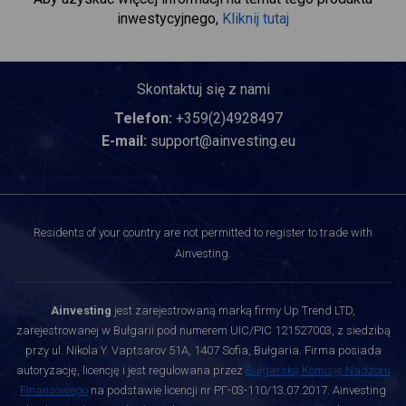
inwestycyjnego,
Kliknij tutaj
Skontaktuj się z nami
Telefon:
+359(2)4928497
E-mail:
support@ainvesting.eu
Residents of your country are not permitted to register to trade with
Ainvesting.
Ainvesting
jest zarejestrowaną marką firmy Up Trend LTD,
zarejestrowanej w Bułgarii pod numerem UIC/PIC 121527003, z siedzibą
przy ul. Nikola Y. Vaptsarov 51A, 1407 Sofia, Bułgaria. Firma posiada
autoryzację, licencję i jest regulowana przez
Bułgarską Komisję Nadzoru
Finansowego
na podstawie licencji nr РГ-03-110/13.07.2017. Ainvesting