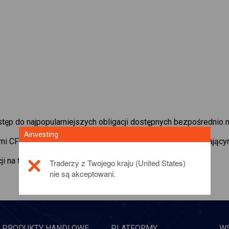
ęp do najpopularniejszych obligacji dostępnych bezpośrednio n
Ainvesting
ami CFD w
Dogecoin
z minimalnym depozytem zabezpieczającym,
ji na temat tego produktu inwestycyjnego,
Kliknij tutaj
Traderzy z Twojego kraju (United States)
nie są akceptowani.
PRODUKTY HANDLOWE
PLATFORMY
W