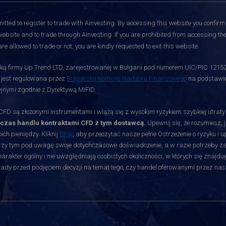
itted to register to trade with Ainvesting.
By accessing this website you confirm 
website and to trade through Ainvesting. If you are prohibited from accessing the 
re allowed to trade or not, you are kindly requested to exit this website.
ą firmy Up Trend LTD, zarejestrowanej w Bułgarii pod numerem UIC/PIC 12152700
i jest regulowana przez
Bułgarską Komisję Nadzoru Finansowego
na podstawie 
jnymi zgodnie z Dyrektywą MiFID.
D są złożonymi instrumentami i wiążą się z wysokim ryzykiem szybkiej utrat
dczas handlu kontraktami CFD z tym dostawcą.
Upewnij się, że rozumiesz, 
ch pieniędzy. Kliknij
tutaj
, aby przeczytać nasze pełne Ostrzeżenie o ryzyku i 
rzy tym pod uwagę swoje dotychczasowe doświadczenie, a w razie potrzeby zasię
akter ogólny i nie uwzględniają osobistych okoliczności, w których się znajduj
orady przed podjęciem decyzji na temat tego, czy handel oferowanymi przez nas