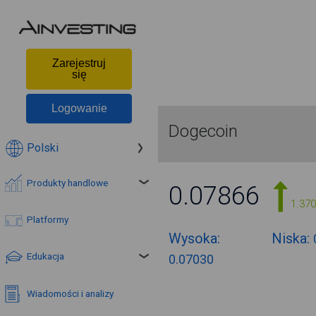
Zarejestruj
się
Logowanie
Dogecoin
Polski
Produkty handlowe
0.07866
1.37
Platformy
Wysoka:
Niska:
Edukacja
0.07030
Wiadomości i analizy