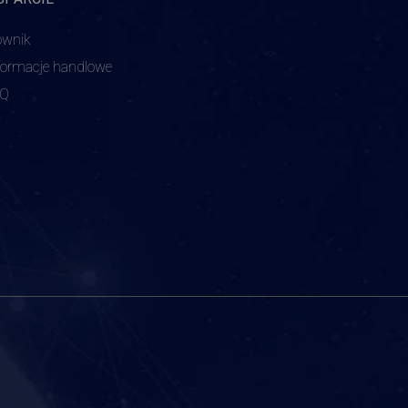
ownik
formacje handlowe
AQ