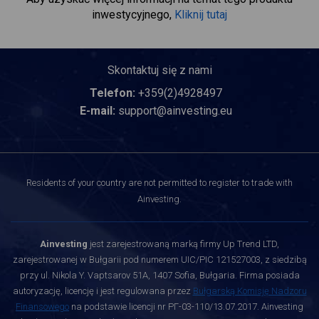
inwestycyjnego,
Kliknij tutaj
Skontaktuj się z nami
Telefon:
+359(2)4928497
E-mail:
support@ainvesting.eu
Residents of your country are not permitted to register to trade with
Ainvesting.
Ainvesting
jest zarejestrowaną marką firmy Up Trend LTD,
zarejestrowanej w Bułgarii pod numerem UIC/PIC 121527003, z siedzibą
przy ul. Nikola Y. Vaptsarov 51A, 1407 Sofia, Bułgaria. Firma posiada
autoryzację, licencję i jest regulowana przez
Bułgarską Komisję Nadzoru
Finansowego
na podstawie licencji nr РГ-03-110/13.07.2017. Ainvesting