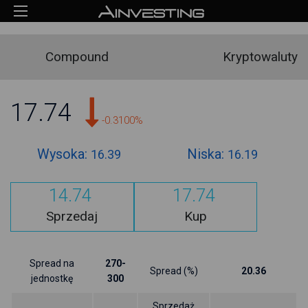
Compound
Kryptowaluty
17.74
-0.3100%
Wysoka:
Niska:
16.39
16.19
14.74
17.74
Sprzedaj
Kup
Spread na
270-
Spread (%)
20.36
jednostkę
300
Sprzedaż