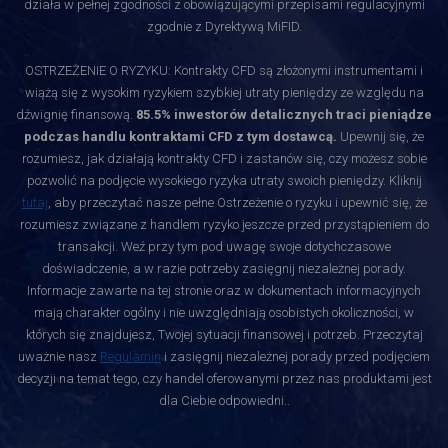
działa w pełnej zgodności z obowiązującymi przepisami regulacyjnymi
zgodnie z Dyrektywą MiFID.
OSTRZEŻENIE O RYZYKU: Kontrakty CFD są złożonymi instrumentami i
wiążą się z wysokim ryzykiem szybkiej utraty pieniędzy ze względu na
dźwignię finansową.
85.5% inwestorów detalicznych traci pieniądze
podczas handlu kontraktami CFD z tym dostawcą.
Upewnij się, że
rozumiesz, jak działają kontrakty CFD i zastanów się, czy możesz sobie
pozwolić na podjęcie wysokiego ryzyka utraty swoich pieniędzy. Kliknij
tutaj
, aby przeczytać nasze pełne Ostrzeżenie o ryzyku i upewnić się, że
rozumiesz związane z handlem ryzyko jeszcze przed przystąpieniem do
transakcji. Weź przy tym pod uwagę swoje dotychczasowe
doświadczenie, a w razie potrzeby zasięgnij niezależnej porady.
Informacje zawarte na tej stronie oraz w dokumentach informacyjnych
mają charakter ogólny i nie uwzględniają osobistych okoliczności, w
których się znajdujesz, Twojej sytuacji finansowej i potrzeb. Przeczytaj
uważnie nasz
Regulamin
i zasięgnij niezależnej porady przed podjęciem
decyzji na temat tego, czy handel oferowanymi przez nas produktami jest
dla Ciebie odpowiedni.
.