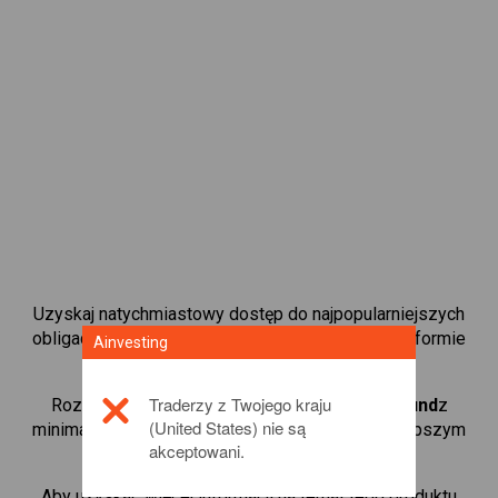
Uzyskaj natychmiastowy dostęp do najpopularniejszych
obligacji dostępnych bezpośrednio na naszej platformie
Ainvesting
kontraktami CFD do handlu.
Traderzy z Twojego kraju
Rozpocznij handel kontraktami CFD w
Compound
z
(United States) nie są
minimalnym depozytem zabezpieczającym, najlepszym
akceptowani.
wykonaniem i dźwignią do 1:200.
Aby uzyskać więcej informacji na temat tego produktu