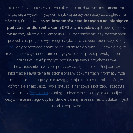
OSTRZEŻENIE O RYZYKU: Kontrakty CFD są złożonymi instrumentami i
wiążą się z wysokim ryzykiem szybkiej utraty pieniędzy ze względu na
dźwignię finansową.
85.5% inwestorów detalicznych traci pieniądze
podczas handlu kontraktami CFD z tym dostawcą.
Upewnij się, że
rozumiesz, jak działają kontrakty CFD i zastanów się, czy możesz sobie
pozwolić na podjęcie wysokiego ryzyka utraty swoich pieniędzy. Kliknij
tutaj
, aby przeczytać nasze pełne Ostrzeżenie o ryzyku i upewnić się, że
rozumiesz związane z handlem ryzyko jeszcze przed przystąpieniem do
transakcji. Weź przy tym pod uwagę swoje dotychczasowe
doświadczenie, a w razie potrzeby zasięgnij niezależnej porady.
Informacje zawarte na tej stronie oraz w dokumentach informacyjnych
mają charakter ogólny i nie uwzględniają osobistych okoliczności, w
których się znajdujesz, Twojej sytuacji finansowej i potrzeb. Przeczytaj
uważnie nasz
Regulamin
i zasięgnij niezależnej porady przed podjęciem
decyzji na temat tego, czy handel oferowanymi przez nas produktami jest
dla Ciebie odpowiedni.
.