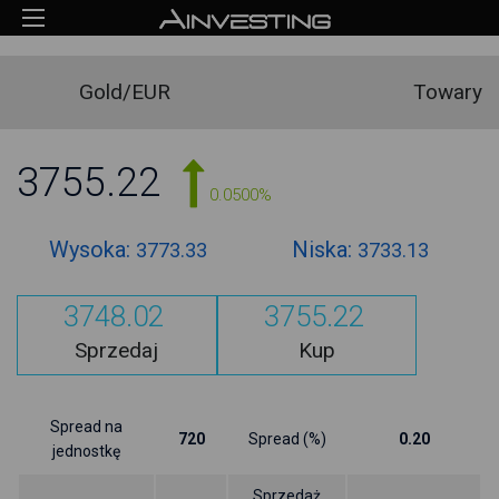
Gold/EUR
Towary
3755.22
0.0500%
Wysoka:
Niska:
3773.33
3733.13
3748.02
3755.22
Sprzedaj
Kup
Spread na
720
Spread (%)
0.20
jednostkę
Sprzedaż