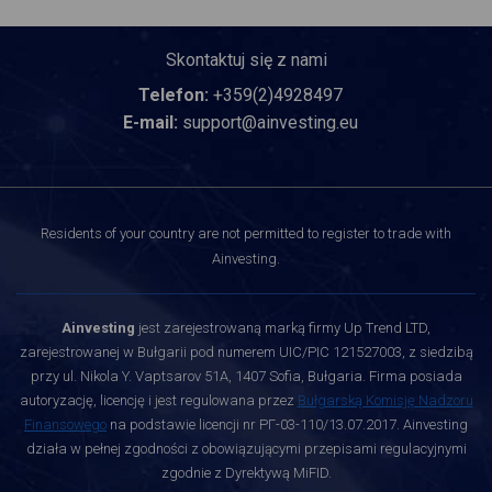
Skontaktuj się z nami
Telefon:
+359(2)4928497
E-mail:
support@ainvesting.eu
Residents of your country are not permitted to register to trade with
Ainvesting.
Ainvesting
jest zarejestrowaną marką firmy Up Trend LTD,
zarejestrowanej w Bułgarii pod numerem UIC/PIC 121527003, z siedzibą
przy ul. Nikola Y. Vaptsarov 51A, 1407 Sofia, Bułgaria. Firma posiada
autoryzację, licencję i jest regulowana przez
Bułgarską Komisję Nadzoru
Finansowego
na podstawie licencji nr РГ-03-110/13.07.2017. Ainvesting
działa w pełnej zgodności z obowiązującymi przepisami regulacyjnymi
zgodnie z Dyrektywą MiFID.