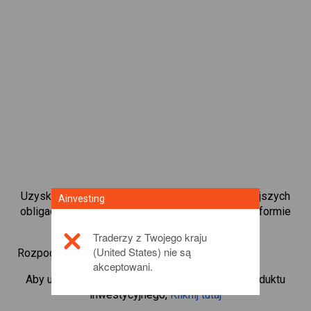
Uzyskaj natychmiastowy dostęp do najpopularniejszych
Ainvesting
obligacji dostępnych bezpośrednio na naszej platformie
kontraktami CFD do handlu.
Traderzy z Twojego kraju
(United States) nie są
Rozpocznij handel kontraktami CFD w
Gold/EUR
akceptowani.
Aby uzyskać więcej informacji na temat tego produktu
inwestycyjnego,
Kliknij tutaj