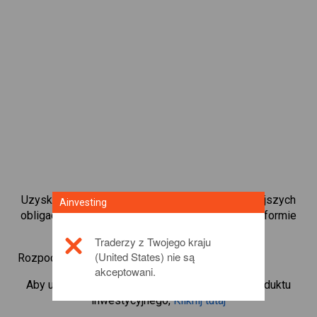
Uzyskaj natychmiastowy dostęp do najpopularniejszych
Ainvesting
obligacji dostępnych bezpośrednio na naszej platformie
kontraktami CFD do handlu.
Traderzy z Twojego kraju
(United States) nie są
Rozpocznij handel kontraktami CFD w
Rapeseed
akceptowani.
Aby uzyskać więcej informacji na temat tego produktu
inwestycyjnego,
Kliknij tutaj