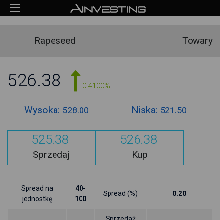
Rapeseed
Towary
526.38
0.4100%
Wysoka:
Niska:
528.00
521.50
525.38
526.38
Sprzedaj
Kup
Spread na
40-
Spread (%)
0.20
jednostkę
100
Sprzedaż