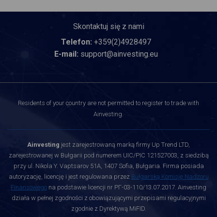
Skontaktuj się z nami
Telefon:
+359(2)4928497
E-mail:
support@ainvesting.eu
Residents of your country are not permitted to register to trade with
Ainvesting.
Ainvesting
jest zarejestrowaną marką firmy Up Trend LTD,
zarejestrowanej w Bułgarii pod numerem UIC/PIC 121527003, z siedzibą
przy ul. Nikola Y. Vaptsarov 51A, 1407 Sofia, Bułgaria. Firma posiada
autoryzację, licencję i jest regulowana przez
Bułgarską Komisję Nadzoru
Finansowego
na podstawie licencji nr РГ-03-110/13.07.2017. Ainvesting
działa w pełnej zgodności z obowiązującymi przepisami regulacyjnymi
zgodnie z Dyrektywą MiFID.