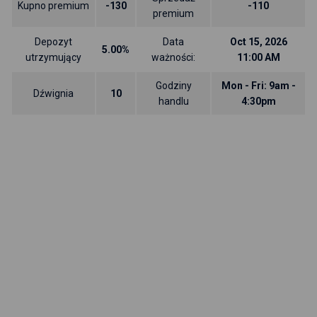
Kupno premium
-130
-110
premium
Depozyt
Data
Oct 15, 2026
5.00%
utrzymujący
ważności:
11:00 AM
Godziny
Mon - Fri: 9am -
Dźwignia
10
handlu
4:30pm