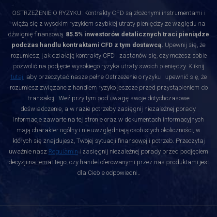
OSTRZEŻENIE O RYZYKU: Kontrakty CFD są złożonymi instrumentami i
wiążą się z wysokim ryzykiem szybkiej utraty pieniędzy ze względu na
dźwignię finansową.
85.5% inwestorów detalicznych traci pieniądze
podczas handlu kontraktami CFD z tym dostawcą.
Upewnij się, że
rozumiesz, jak działają kontrakty CFD i zastanów się, czy możesz sobie
pozwolić na podjęcie wysokiego ryzyka utraty swoich pieniędzy. Kliknij
tutaj
, aby przeczytać nasze pełne Ostrzeżenie o ryzyku i upewnić się, że
rozumiesz związane z handlem ryzyko jeszcze przed przystąpieniem do
transakcji. Weź przy tym pod uwagę swoje dotychczasowe
doświadczenie, a w razie potrzeby zasięgnij niezależnej porady.
Informacje zawarte na tej stronie oraz w dokumentach informacyjnych
mają charakter ogólny i nie uwzględniają osobistych okoliczności, w
których się znajdujesz, Twojej sytuacji finansowej i potrzeb. Przeczytaj
uważnie nasz
Regulamin
i zasięgnij niezależnej porady przed podjęciem
decyzji na temat tego, czy handel oferowanymi przez nas produktami jest
dla Ciebie odpowiedni.
.