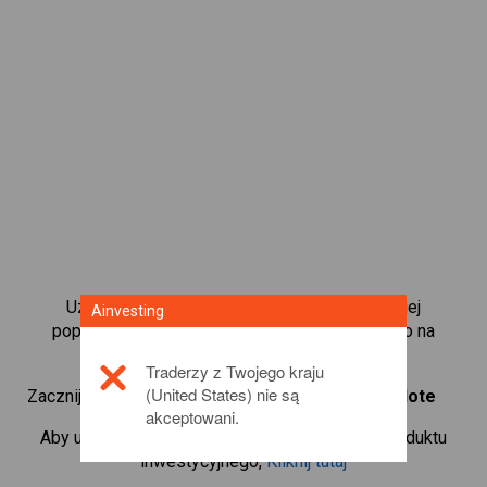
Uzyskaj natychmiastowy dostęp do najbardziej
Ainvesting
popularnych obligacji dostępnych bezpośrednio na
naszej platformie CFD.
Traderzy z Twojego kraju
(United States) nie są
Zacznij handlować kontraktami CFD w
US 10Y T-Note
akceptowani.
Aby uzyskać więcej informacji na temat tego produktu
inwestycyjnego,
Kliknij tutaj