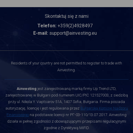
Skontaktuj się z nami
Telefon:
+359(2)4928497
E-mail:
support@ainvesting.eu
Residents of your country are not permitted to register to trade with
Ainvesting.
Ainvesting
jest zarejestrowaną marką firmy Up Trend LTD,
zarejestrowanej w Bułgarii pod numerem UIC/PIC 121527003, z siedzibą
przy ul. Nikola Y. Vaptsarov 51A, 1407 Sofia, Bułgaria. Firma posiada
autoryzację, licencję i jest regulowana przez
Bułgarską Komisję Nadzoru
Finansowego
na podstawie licencji nr РГ-03-110/13.07.2017. Ainvesting
działa w pełnej zgodności z obowiązującymi przepisami regulacyjnymi
zgodnie z Dyrektywą MiFID.