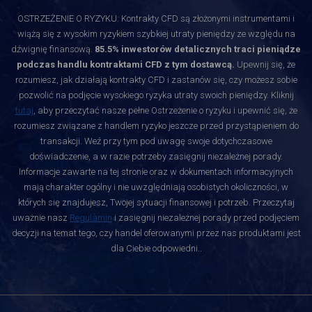
OSTRZEŻENIE O RYZYKU: Kontrakty CFD są złożonymi instrumentami i
wiążą się z wysokim ryzykiem szybkiej utraty pieniędzy ze względu na
dźwignię finansową.
85.5% inwestorów detalicznych traci pieniądze
podczas handlu kontraktami CFD z tym dostawcą.
Upewnij się, że
rozumiesz, jak działają kontrakty CFD i zastanów się, czy możesz sobie
pozwolić na podjęcie wysokiego ryzyka utraty swoich pieniędzy. Kliknij
tutaj
, aby przeczytać nasze pełne Ostrzeżenie o ryzyku i upewnić się, że
rozumiesz związane z handlem ryzyko jeszcze przed przystąpieniem do
transakcji. Weź przy tym pod uwagę swoje dotychczasowe
doświadczenie, a w razie potrzeby zasięgnij niezależnej porady.
Informacje zawarte na tej stronie oraz w dokumentach informacyjnych
mają charakter ogólny i nie uwzględniają osobistych okoliczności, w
których się znajdujesz, Twojej sytuacji finansowej i potrzeb. Przeczytaj
uważnie nasz
Regulamin
i zasięgnij niezależnej porady przed podjęciem
decyzji na temat tego, czy handel oferowanymi przez nas produktami jest
dla Ciebie odpowiedni.
.