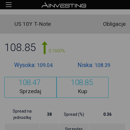
US 10Y T-Note
Obligacje
108.85
0.1600%
Wysoka:
Niska:
109.04
108.39
108.47
108.85
Sprzedaj
Kup
Spread na
38
Spread (%)
0.36
jednostkę
Sprzedaż