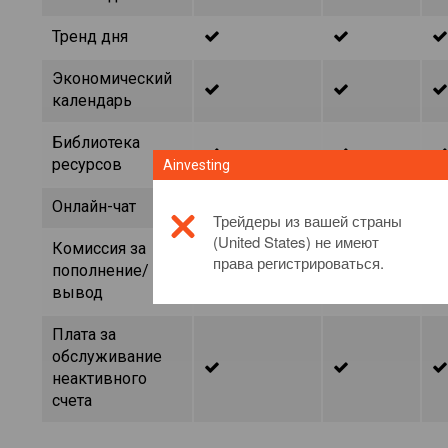
Тренд дня
Экономический
календарь
Библиотека
ресурсов
Ainvesting
Онлайн-чат
Трейдеры из вашей страны
(United States) не имеют
Комиссия за
права регистрироваться.
пополнение/
вывод
Плата за
обслуживание
неактивного
счета