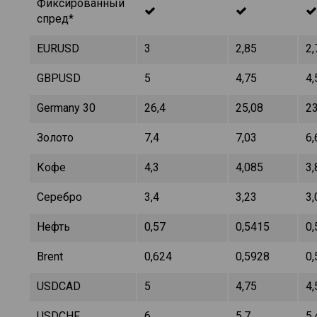
Фиксированный
спред*
EURUSD
3
2,85
2,
GBPUSD
5
4,75
4,
Germany 30
26,4
25,08
23
Золото
7,4
7,03
6,
Кофе
4,3
4,085
3,
Серебро
3,4
3,23
3,
Нефть
0,57
0,5415
0,
Brent
0,624
0,5928
0,
USDCAD
5
4,75
4,
USDCHF
6
5,7
5,