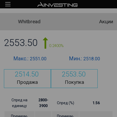
Whitbread
Акции
2553.50
0.2400%
Макс.:
Мин.:
2551.00
2518.00
2514.50
2553.50
Продажа
Покупка
Спред на
2800-
Спред (%)
1.56
единицу
3900
Премиум-
Премиум-