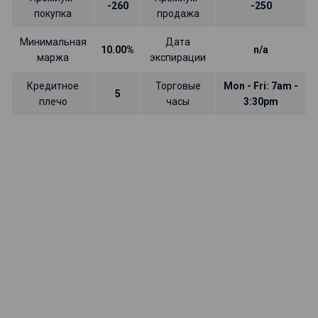
-260
-250
покупка
продажа
Минимальная
Дата
10.00%
n/a
маржа
экспирации
Кредитное
Торговые
Mon - Fri: 7am -
5
плечо
часы
3:30pm