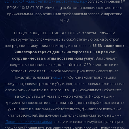
Болгарской комиссией по финансовому надзору
согласно лицензии №
РГ-03-110/13.07.2017. Ainvesting работает в полном соответствии с
применимыми нормативными требованиями согласно директиве
MiFID.
ПРЕДУПРЕЖДЕНИЕ О РИСКАХ: CFD-контракты – сложные
инструменты, сопряжённые с высокой степенью риска быстрой
потери денег ввиду применения кредитного плеча.
85.5% розничных
инвесторов теряют деньги на торговле CFD в рамках
сотрудничества с этим поставщиком услуг
. Вам следует
подумать, осознаете ли вы, как работают CFD, и можете ли вы
позволить себе взять на себя высокий риск потери своих денег.
Пожалуйста, нажмите
сюда
, чтобы ознакомиться с нашим
предупреждением о рисках и убедиться, что вы понимаете связанные
с этим риски с учетом вашего опыта. При необходимости обратитесь
за консультацией независимого эксперта. Информация и
документы, содержащиеся на этом сайте, носят общий характер и не
учитывают ваших личных обстоятельств, финансовое положение
или потребностей. Вы должны тщательно ознакомиться с нашими
Положениями и условиями
, и получить независимую консультацию,
прежде чем принимать решение о том, какие продукты подходят вам