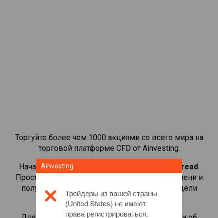
Торгуйте более чем 1000 акциями со всего мира на
торговой платформе CFD от Ainvesting.
Начать торговать CFD-контрактами на
Ainvesting
Whitbread
.
Просматривайте котировки в реальном времени и
получайте дивиденды, как если бы вы владели
Трейдеры из вашей страны
самой акцией.
(United States) не имеют
права регистрироваться.
Для получения дополнительной информации об