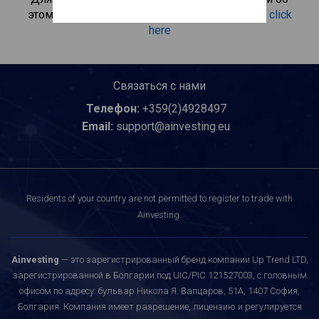
этом инвестиционном продукте, пожалуйста
click
here
Связаться с нами
Телефон:
+359(2)4928497
Email:
support@ainvesting.eu
Residents of your country are not permitted to register to trade with
Ainvesting.
Ainvesting
— это зарегистрированный бренд компании Up Trend LTD,
зарегистрированной в Болгарии под UIC/PIC 121527003, с головным
офисом по адресу: бульвар Никола Я. Вапцаров, 51A, 1407 София,
Болгария. Компания имеет разрешение, лицензию и регулируется