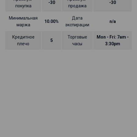
-30
-30
покупка
продажа
Минимальная
Дата
10.00%
n/a
маржа
экспирации
Кредитное
Торговые
Mon - Fri: 7am -
5
плечо
часы
3:30pm