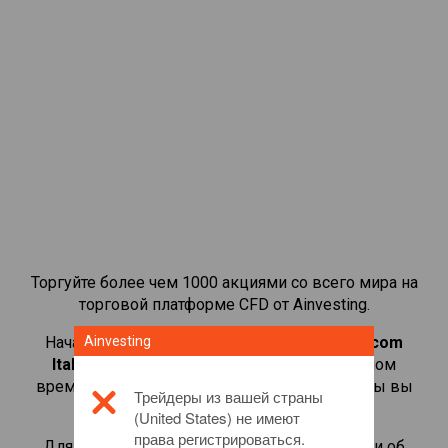
Торгуйте более чем 1000 акциями со всего мира на
торговой платформе CFD от Ainvesting.
Начать торговать CFD-контрактами на
Ainvesting
Telecom
Italia
. Просматривайте котировки в реальном
времени и получайте дивиденды, как если бы вы
Трейдеры из вашей страны
владели самой акцией.
(United States) не имеют
права регистрироваться.
Для получения дополнительной информации об