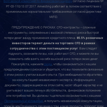
Болгарской комиссией по финансовому надзору
согласно лицензии №
РГ-03-110/13.07.2017. Ainvesting работает в полном соответствии с
применимыми нормативными требованиями согласно директиве
MiFID.
ПРЕДУПРЕЖДЕНИЕ О РИСКАХ: CFD-контракты – сложные
инструменты, сопряжённые с высокой степенью риска быстрой
потери денег ввиду применения кредитного плеча.
85.5% розничных
инвесторов теряют деньги на торговле CFD в рамках
сотрудничества с этим поставщиком услуг
. Вам следует
подумать, осознаете ли вы, как работают CFD, и можете ли вы
позволить себе взять на себя высокий риск потери своих денег.
Пожалуйста, нажмите
сюда
, чтобы ознакомиться с нашим
предупреждением о рисках и убедиться, что вы понимаете связанные
с этим риски с учетом вашего опыта. При необходимости обратитесь
за консультацией независимого эксперта. Информация и
документы, содержащиеся на этом сайте, носят общий характер и не
учитывают ваших личных обстоятельств, финансовое положение
или потребностей. Вы должны тщательно ознакомиться с нашими
Положениями и условиями
, и получить независимую консультацию,
прежде чем принимать решение о том, какие продукты подходят вам