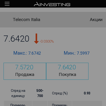
Telecom Italia
Акции
7.6420
-0.0300%
Макс.:
Мин.:
7.6742
7.5997
7.5720
7.6420
Продажа
Покупка
Спред на
500-
Спред (%)
0.93
единицу
700
Премиум-
Премиум-