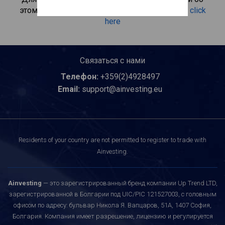
этом инвестиционном продукте, пожалуйста
click
here
Связаться с нами
Телефон:
+359(2)4928497
Email:
support@ainvesting.eu
Residents of your country are not permitted to register to trade with
Ainvesting.
Ainvesting
— это зарегистрированный бренд компании Up Trend LTD,
зарегистрированной в Болгарии под UIC/PIC 121527003, с головным
офисом по адресу: бульвар Никола Я. Вапцаров, 51A, 1407 София,
Болгария. Компания имеет разрешение, лицензию и регулируется