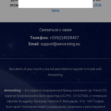
этом инвестиционном продукте, пожалуйста
click
here
Связаться с нами
Телефон:
+359(2)4928497
Email:
support@ainvesting.eu
Residents of your country are not permitted to register to trade with
Ainvesting.
Ainvesting
— это зарегистрированный бренд компании Up Trend LTD,
зарегистрированной в Болгарии под UIC/PIC 121527003, с головным
офисом по адресу: бульвар Никола Я. Вапцаров, 51A, 1407 София,
Болгария. Компания имеет разрешение, лицензию и регулируется