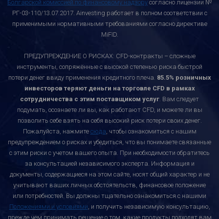
Болгарской комиссией по финансовому надзору
согласно лицензии №
РГ-03-110/13.07.2017. Ainvesting работает в полном соответствии с
применимыми нормативными требованиями согласно директиве
MiFID.
ПРЕДУПРЕЖДЕНИЕ О РИСКАХ: CFD-контракты – сложные
инструменты, сопряжённые с высокой степенью риска быстрой
потери денег ввиду применения кредитного плеча.
85.5% розничных
инвесторов теряют деньги на торговле CFD в рамках
сотрудничества с этим поставщиком услуг
. Вам следует
подумать, осознаете ли вы, как работают CFD, и можете ли вы
позволить себе взять на себя высокий риск потери своих денег.
Пожалуйста, нажмите
сюда
, чтобы ознакомиться с нашим
предупреждением о рисках и убедиться, что вы понимаете связанные
с этим риски с учетом вашего опыта. При необходимости обратитесь
за консультацией независимого эксперта. Информация и
документы, содержащиеся на этом сайте, носят общий характер и не
учитывают ваших личных обстоятельств, финансовое положение
или потребностей. Вы должны тщательно ознакомиться с нашими
Положениями и условиями
, и получить независимую консультацию,
прежде чем принимать решение о том, какие продукты подходят вам