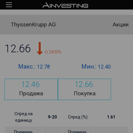
ThyssenKrupp AG
Акции
12.66
-0.2400%
Макс.:
Мин.:
12.78
12.40
12.46
12.66
Продажа
Покупка
Спред на
9-20
Спред (%)
1.61
единицу
Премиум-
Премиум-