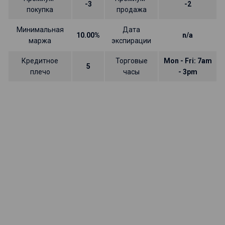
-3
-2
покупка
продажа
Минимальная
Дата
10.00%
n/a
маржа
экспирации
Кредитное
Торговые
Mon - Fri: 7am
5
плечо
часы
- 3pm