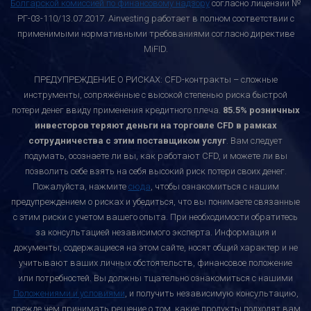
Болгарской комиссией по финансовому надзору
согласно лицензии №
РГ-03-110/13.07.2017. Ainvesting работает в полном соответствии с
применимыми нормативными требованиями согласно директиве
MiFID.
ПРЕДУПРЕЖДЕНИЕ О РИСКАХ: CFD-контракты – сложные
инструменты, сопряжённые с высокой степенью риска быстрой
потери денег ввиду применения кредитного плеча.
85.5% розничных
инвесторов теряют деньги на торговле CFD в рамках
сотрудничества с этим поставщиком услуг
. Вам следует
подумать, осознаете ли вы, как работают CFD, и можете ли вы
позволить себе взять на себя высокий риск потери своих денег.
Пожалуйста, нажмите
сюда
, чтобы ознакомиться с нашим
предупреждением о рисках и убедиться, что вы понимаете связанные
с этим риски с учетом вашего опыта. При необходимости обратитесь
за консультацией независимого эксперта. Информация и
документы, содержащиеся на этом сайте, носят общий характер и не
учитывают ваших личных обстоятельств, финансовое положение
или потребностей. Вы должны тщательно ознакомиться с нашими
Положениями и условиями
, и получить независимую консультацию,
прежде чем принимать решение о том, какие продукты подходят вам