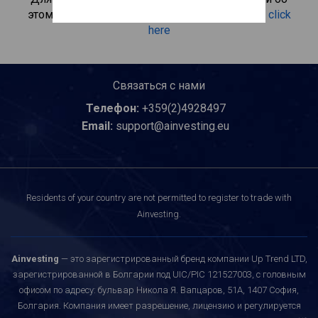
этом инвестиционном продукте, пожалуйста
click
here
Связаться с нами
Телефон:
+359(2)4928497
Email:
support@ainvesting.eu
Residents of your country are not permitted to register to trade with
Ainvesting.
Ainvesting
— это зарегистрированный бренд компании Up Trend LTD,
зарегистрированной в Болгарии под UIC/PIC 121527003, с головным
офисом по адресу: бульвар Никола Я. Вапцаров, 51A, 1407 София,
Болгария. Компания имеет разрешение, лицензию и регулируется