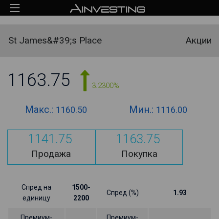
St James&#39;s Place
Акции
1163.75
3.2300%
Макс.:
Мин.:
1160.50
1116.00
1141.75
1163.75
Продажа
Покупка
Спред на
1500-
Спред (%)
1.93
единицу
2200
Премиум-
Премиум-