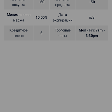
-60
-50
покупка
продажа
Минимальная
Дата
10.00%
n/a
маржа
экспирации
Кредитное
Торговые
Mon - Fri: 7am -
5
плечо
часы
3:30pm