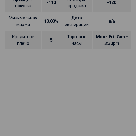
-110
-120
покупка
продажа
Минимальная
Дата
10.00%
n/a
маржа
экспирации
Кредитное
Торговые
Mon - Fri: 7am -
5
плечо
часы
3:30pm