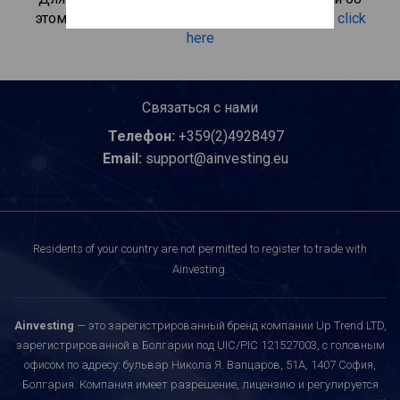
этом инвестиционном продукте, пожалуйста
click
here
Связаться с нами
Телефон:
+359(2)4928497
Email:
support@ainvesting.eu
Residents of your country are not permitted to register to trade with
Ainvesting.
Ainvesting
— это зарегистрированный бренд компании Up Trend LTD,
зарегистрированной в Болгарии под UIC/PIC 121527003, с головным
офисом по адресу: бульвар Никола Я. Вапцаров, 51A, 1407 София,
Болгария. Компания имеет разрешение, лицензию и регулируется