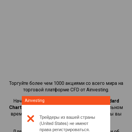
Торгуйте более чем 1000 акциями со всего мира на
торговой платформе CFD от Ainvesting.
Начать торговать CFD-контрактами на
Ainvesting
Standard
Chartered
. Просматривайте котировки в реальном
времени и получайте дивиденды, как если бы вы
Трейдеры из вашей страны
владели самой акцией.
(United States) не имеют
права регистрироваться.
Для получения дополнительной информации об