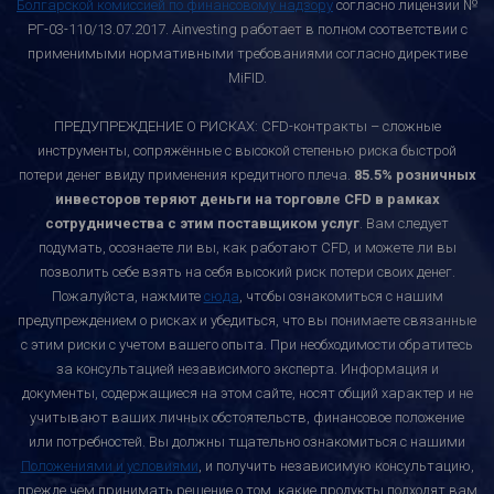
Болгарской комиссией по финансовому надзору
согласно лицензии №
РГ-03-110/13.07.2017. Ainvesting работает в полном соответствии с
применимыми нормативными требованиями согласно директиве
MiFID.
ПРЕДУПРЕЖДЕНИЕ О РИСКАХ: CFD-контракты – сложные
инструменты, сопряжённые с высокой степенью риска быстрой
потери денег ввиду применения кредитного плеча.
85.5% розничных
инвесторов теряют деньги на торговле CFD в рамках
сотрудничества с этим поставщиком услуг
. Вам следует
подумать, осознаете ли вы, как работают CFD, и можете ли вы
позволить себе взять на себя высокий риск потери своих денег.
Пожалуйста, нажмите
сюда
, чтобы ознакомиться с нашим
предупреждением о рисках и убедиться, что вы понимаете связанные
с этим риски с учетом вашего опыта. При необходимости обратитесь
за консультацией независимого эксперта. Информация и
документы, содержащиеся на этом сайте, носят общий характер и не
учитывают ваших личных обстоятельств, финансовое положение
или потребностей. Вы должны тщательно ознакомиться с нашими
Положениями и условиями
, и получить независимую консультацию,
прежде чем принимать решение о том, какие продукты подходят вам