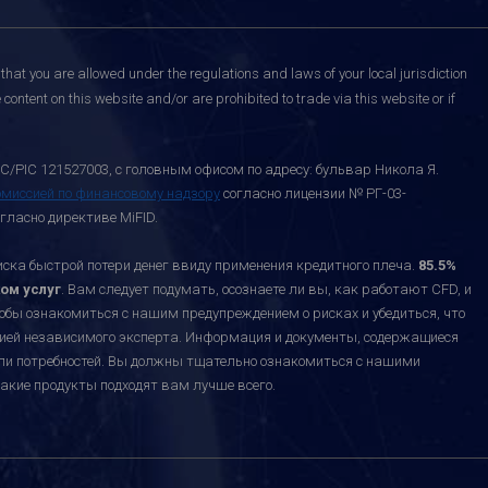
that you are allowed under the regulations and laws of your local jurisdiction
content on this website and/or are prohibited to trade via this website or if
C/PIC 121527003, с головным офисом по адресу: бульвар Никола Я.
омиссией по финансовому надзору
согласно лицензии № РГ-03-
гласно директиве MiFID.
а быстрой потери денег ввиду применения кредитного плеча.
85.5%
ом услуг
. Вам следует подумать, осознаете ли вы, как работают CFD, и
тобы ознакомиться с нашим предупреждением о рисках и убедиться, что
ацией независимого эксперта. Информация и документы, содержащиеся
или потребностей. Вы должны тщательно ознакомиться с нашими
акие продукты подходят вам лучше всего.