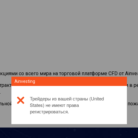
кциями со всего мира на торговой платформе CFD от Ainves
Ainvesting
нтрактами на
Schlumberger
. Просматривайте котировки в 
.
Трейдеры из вашей страны (United
льной информации об этом инвестиционном продукте, пож
States) не имеют права
регистрироваться.