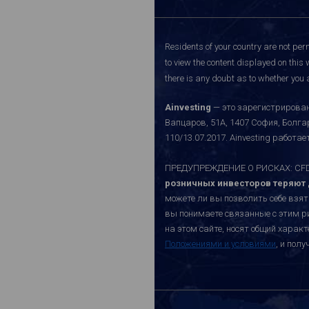
Residents of your country are not perm
to view the content displayed on this 
there is any doubt as to whether you a
Ainvesting
— это зарегистрирован
Вапцаров, 51A, 1407 София, Болг
110/13.07.2017. Ainvesting работ
ПРЕДУПРЕЖДЕНИЕ О РИСКАХ: CFD-к
розничных инвесторов теряют д
можете ли вы позволить себе взят
вы понимаете связанные с этим р
на этом сайте, носят общий хара
Положениями и условиями
, и пол