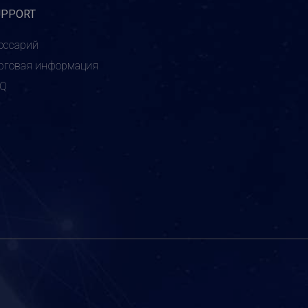
UPPORT
оссарий
рговая информация
AQ