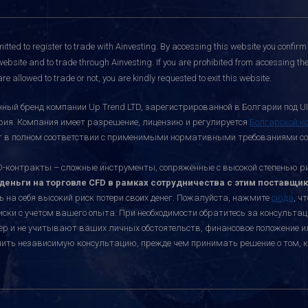
itted to register to trade with Ainvesting.
By accessing this website you confirm 
website and to trade through Ainvesting. If you are prohibited from accessing the 
re allowed to trade or not, you are kindly requested to exit this website.
ный бренд компании Up Trend LTD, зарегистрированной в Болгарии под UI
ария. Компания имеет разрешение, лицензию и регулируется
Болгарской к
ает в полном соответствии с применимыми нормативными требованиями со
онтракты – сложные инструменты, сопряжённые с высокой степенью риск
еньги на торговле CFD в рамках сотрудничества с этим поставщик
ь на себя высокий риск потери своих денег. Пожалуйста, нажмите
сюда
, ч
иски с учетом вашего опыта. При необходимости обратитесь за консульт
ктер и не учитывают ваших личных обстоятельств, финансовое положение 
учить независимую консультацию, прежде чем принимать решение о том, к