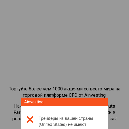
Торгуйте более чем 1000 акциями со всего мира на
торговой платформе CFD от Ainvesting.
Ainvesting
Начать торговать CFD-контрактами на
Sprouts
Farmers Market
. Просматривайте котировки в
Трейдеры из вашей страны
реальном времени и получайте дивиденды, как
(United States) не имеют
если бы вы владели самой акцией.