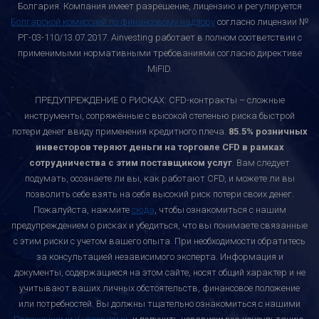
Болгария. Компания имеет разрешение, лицензию и регулируется
Болгарской комиссией по финансовому надзору
согласно лицензии №
РГ-03-110/13.07.2017. Ainvesting работает в полном соответствии с
применимыми нормативными требованиями согласно директиве
MiFID.
ПРЕДУПРЕЖДЕНИЕ О РИСКАХ: CFD-контракты – сложные
инструменты, сопряжённые с высокой степенью риска быстрой
потери денег ввиду применения кредитного плеча.
85.5% розничных
инвесторов теряют деньги на торговле CFD в рамках
сотрудничества с этим поставщиком услуг
. Вам следует
подумать, осознаете ли вы, как работают CFD, и можете ли вы
позволить себе взять на себя высокий риск потери своих денег.
Пожалуйста, нажмите
сюда
, чтобы ознакомиться с нашим
предупреждением о рисках и убедиться, что вы понимаете связанные
с этим риски с учетом вашего опыта. При необходимости обратитесь
за консультацией независимого эксперта. Информация и
документы, содержащиеся на этом сайте, носят общий характер и не
учитывают ваших личных обстоятельств, финансовое положение
или потребностей. Вы должны тщательно ознакомиться с нашими