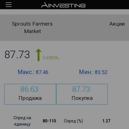
Sprouts Farmers
Акции
Market
87.73
2.4900%
Макс.:
Мин.:
87.46
83.52
86.63
87.73
Продажа
Покупка
Спред на
80-110
Спред (%)
1.27
единицу