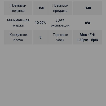
Премиум-
Премиум-
-150
-140
покупка
продажа
Минимальная
Дата
10.00%
n/a
маржа
экспирации
Кредитное
Торговые
Mon - Fri:
5
плечо
часы
1:30pm - 8pm