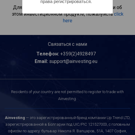
права регистрироваться.
Для получения дополнительной информации об
этом инвестиционном продукте, пожалуйста
click
here
Связаться с нами
Телефон:
+359(2)4928497
Email:
support@ainvesting.eu
Residents of your country are not permitted to register to trade with
Ainvesting.
Ainvesting
— это зарегистрированный бренд компании Up Trend LTD,
зарегистрированной в Болгарии под UIC/PIC 121527003, с головным
офисом по адресу: бульвар Никола Я. Вапцаров, 51A, 1407 София,