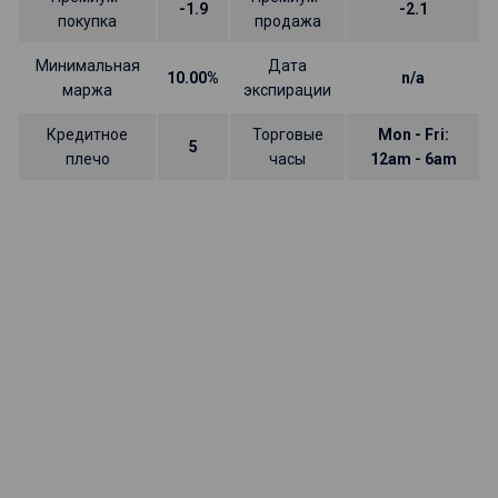
-1.9
-2.1
покупка
продажа
Минимальная
Дата
10.00%
n/a
маржа
экспирации
Кредитное
Торговые
Mon - Fri:
5
плечо
часы
12am - 6am