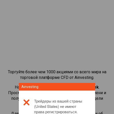
Торгуйте более чем 1000 акциями со всего мира на
торговой платформе CFD от Ainvesting.
Начать торговать CFD-контрактами на
Ainvesting
Seek
.
Просматривайте котировки в реальном времени и
получайте дивиденды, как если бы вы владели
Трейдеры из вашей страны
самой акцией.
(United States) не имеют
права регистрироваться.
Для получения дополнительной информации об