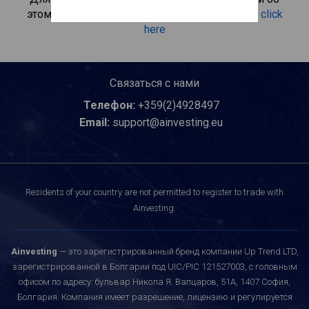
этом инвестиционном продукте, пожалуйста
click
here
Связаться с нами
Телефон:
+359(2)4928497
Email:
support@ainvesting.eu
Residents of your country are not permitted to register to trade with
Ainvesting.
Ainvesting
— это зарегистрированный бренд компании Up Trend LTD,
зарегистрированной в Болгарии под UIC/PIC 121527003, с головным
офисом по адресу: бульвар Никола Я. Вапцаров, 51A, 1407 София,
Болгария. Компания имеет разрешение, лицензию и регулируется