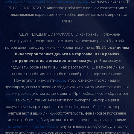
Болгарской комиссией по финансовому надзору
согласно лицензии №
РГ-03-110/13.07.2017. Ainvesting работает в полном соответствии с
применимыми нормативными требованиями согласно директиве
MiFID.
ПРЕДУПРЕЖДЕНИЕ О РИСКАХ: CFD-контракты – сложные
инструменты, сопряжённые с высокой степенью риска быстрой
потери денег ввиду применения кредитного плеча.
85.5% розничных
инвесторов теряют деньги на торговле CFD в рамках
сотрудничества с этим поставщиком услуг
. Вам следует
подумать, осознаете ли вы, как работают CFD, и можете ли вы
позволить себе взять на себя высокий риск потери своих денег.
Пожалуйста, нажмите
сюда
, чтобы ознакомиться с нашим
предупреждением о рисках и убедиться, что вы понимаете связанные
с этим риски с учетом вашего опыта. При необходимости обратитесь
за консультацией независимого эксперта. Информация и
документы, содержащиеся на этом сайте, носят общий характер и не
учитывают ваших личных обстоятельств, финансовое положение
или потребностей. Вы должны тщательно ознакомиться с нашими
Положениями и условиями
, и получить независимую консультацию,
прежде чем принимать решение о том, какие продукты подходят вам