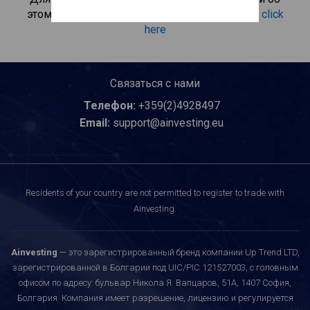
этом инвестиционном продукте, пожалуйста
click
here
Связаться с нами
Телефон:
+359(2)4928497
Email:
support@ainvesting.eu
Residents of your country are not permitted to register to trade with
Ainvesting.
Ainvesting
— это зарегистрированный бренд компании Up Trend LTD,
зарегистрированной в Болгарии под UIC/PIC 121527003, с головным
офисом по адресу: бульвар Никола Я. Вапцаров, 51A, 1407 София,
Болгария. Компания имеет разрешение, лицензию и регулируется