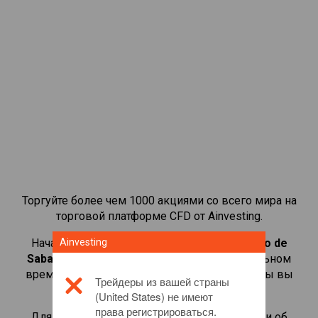
Торгуйте более чем 1000 акциями со всего мира на
торговой платформе CFD от Ainvesting.
Начать торговать CFD-контрактами на
Ainvesting
Banco de
Sabadell
. Просматривайте котировки в реальном
времени и получайте дивиденды, как если бы вы
Трейдеры из вашей страны
владели самой акцией.
(United States) не имеют
права регистрироваться.
Для получения дополнительной информации об