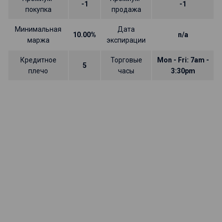
-1
-1
покупка
продажа
Минимальная
Дата
10.00%
n/a
маржа
экспирации
Кредитное
Торговые
Mon - Fri: 7am -
5
плечо
часы
3:30pm