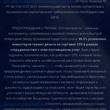
Болгарской комиссией по финансовому надзору
согласно лицензии №
РГ-03-110/13.07.2017. Ainvesting работает в полном соответствии с
применимыми нормативными требованиями согласно директиве
MiFID.
ПРЕДУПРЕЖДЕНИЕ О РИСКАХ: CFD-контракты – сложные
инструменты, сопряжённые с высокой степенью риска быстрой
потери денег ввиду применения кредитного плеча.
85.5% розничных
инвесторов теряют деньги на торговле CFD в рамках
сотрудничества с этим поставщиком услуг
. Вам следует
подумать, осознаете ли вы, как работают CFD, и можете ли вы
позволить себе взять на себя высокий риск потери своих денег.
Пожалуйста, нажмите
сюда
, чтобы ознакомиться с нашим
предупреждением о рисках и убедиться, что вы понимаете связанные
с этим риски с учетом вашего опыта. При необходимости обратитесь
за консультацией независимого эксперта. Информация и
документы, содержащиеся на этом сайте, носят общий характер и не
учитывают ваших личных обстоятельств, финансовое положение
или потребностей. Вы должны тщательно ознакомиться с нашими
Положениями и условиями
, и получить независимую консультацию,
прежде чем принимать решение о том, какие продукты подходят вам