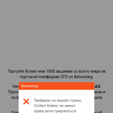
Торгуйте более чем 1000 акциями со всего мира на
торговой платформе CFD от Ainvesting.
Начать торговать CFD-контрактами на
Ainvesting
RWE AG
.
Просматривайте котировки в реальном времени и
получайте дивиденды, как если бы вы владели
Трейдеры из вашей страны
самой акцией.
(United States) не имеют
права регистрироваться.
Для получения дополнительной информации об