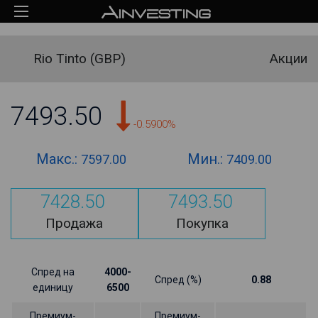
Rio Tinto (GBP)
Акции
7493.50
-0.5900%
Макс.:
Мин.:
7597.00
7409.00
7428.50
7493.50
Продажа
Покупка
Спред на
4000-
Спред (%)
0.88
единицу
6500
Премиум-
Премиум-