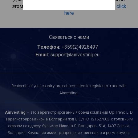
этом инвестиционном продукте, пожалуйста
click
here
Связаться с нами
Телефон:
+359(2)4928497
Email:
support@ainvesting.eu
Residents of your country are not permitted to register to trade with
Ainvesting.
Ainvesting
— это зарегистрированный бренд компании Up Trend LTD,
зарегистрированной в Болгарии под UIC/PIC 121527003, с головным
офисом по адресу: бульвар Никола Я. Вапцаров, 51A, 1407 София,
Болгария. Компания имеет разрешение, лицензию и регулируется