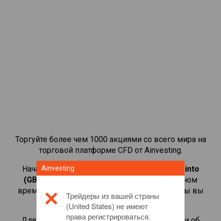
Торгуйте более чем 1000 акциями со всего мира на
торговой платформе CFD от Ainvesting.
Начать торговать CFD-контрактами на
Ainvesting
Rio Tinto
(GBP)
. Просматривайте котировки в реальном
времени и получайте дивиденды, как если бы вы
Трейдеры из вашей страны
владели самой акцией.
(United States) не имеют
права регистрироваться.
Для получения дополнительной информации об