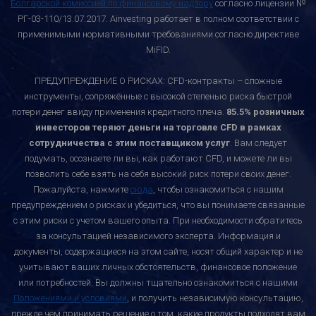
Болгарской комиссией по финансовому надзору
согласно лицензии №
РГ-03-110/13.07.2017. Ainvesting работает в полном соответствии с
применимыми нормативными требованиями согласно директиве
MiFID.
ПРЕДУПРЕЖДЕНИЕ О РИСКАХ: CFD-контракты – сложные
инструменты, сопряжённые с высокой степенью риска быстрой
потери денег ввиду применения кредитного плеча.
85.5% розничных
инвесторов теряют деньги на торговле CFD в рамках
сотрудничества с этим поставщиком услуг
. Вам следует
подумать, осознаете ли вы, как работают CFD, и можете ли вы
позволить себе взять на себя высокий риск потери своих денег.
Пожалуйста, нажмите
сюда
, чтобы ознакомиться с нашим
предупреждением о рисках и убедиться, что вы понимаете связанные
с этим риски с учетом вашего опыта. При необходимости обратитесь
за консультацией независимого эксперта. Информация и
документы, содержащиеся на этом сайте, носят общий характер и не
учитывают ваших личных обстоятельств, финансовое положение
или потребностей. Вы должны тщательно ознакомиться с нашими
Положениями и условиями
, и получить независимую консультацию,
прежде чем принимать решение о том, какие продукты подходят вам