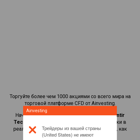
Торгуйте более чем 1000 акциями со всего мира на
торговой платформе CFD от Ainvesting.
Ainvesting
Начать торговать CFD-контрактами на
Palantir
Technologies Inc
. Просматривайте котировки в
Трейдеры из вашей страны
реальном времени и получайте дивиденды, как
(United States) не имеют
если бы вы владели самой акцией.