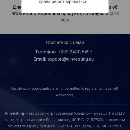
права регистрироваться.
Для получения дополнительной информации об
этом инвестиционном продукте, пожалуйста
click
here
Связаться с нами
Телефон:
+359(2)4928497
Email:
support@ainvesting.eu
Residents of your country are not permitted to register to trade with
Ainvesting.
Ainvesting
— это зарегистрированный бренд компании Up Trend LTD,
зарегистрированной в Болгарии под UIC/PIC 121527003, с головным
офисом по адресу: бульвар Никола Я. Вапцаров, 51A, 1407 София,