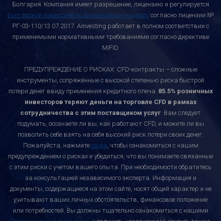
Болгария. Компания имеет разрешение, лицензию и регулируется
Болгарской комиссией по финансовому надзору
согласно лицензии №
РГ-03-110/13.07.2017. Ainvesting работает в полном соответствии с
применимыми нормативными требованиями согласно директиве
MiFID.
ПРЕДУПРЕЖДЕНИЕ О РИСКАХ: CFD-контракты – сложные
инструменты, сопряжённые с высокой степенью риска быстрой
потери денег ввиду применения кредитного плеча.
85.5% розничных
инвесторов теряют деньги на торговле CFD в рамках
сотрудничества с этим поставщиком услуг
. Вам следует
подумать, осознаете ли вы, как работают CFD, и можете ли вы
позволить себе взять на себя высокий риск потери своих денег.
Пожалуйста, нажмите
сюда
, чтобы ознакомиться с нашим
предупреждением о рисках и убедиться, что вы понимаете связанные
с этим риски с учетом вашего опыта. При необходимости обратитесь
за консультацией независимого эксперта. Информация и
документы, содержащиеся на этом сайте, носят общий характер и не
учитывают ваших личных обстоятельств, финансовое положение
или потребностей. Вы должны тщательно ознакомиться с нашими