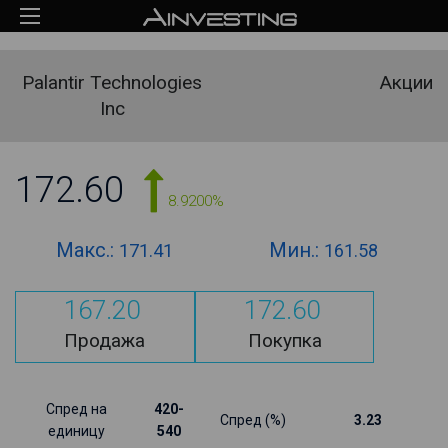
Palantir Technologies
Акции
Inc
172.60
8.9200%
Макс.:
Мин.:
171.41
161.58
167.20
172.60
Продажа
Покупка
Спред на
420-
Спред (%)
3.23
единицу
540