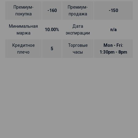
Премиум-
Премиум-
-160
-150
покупка
продажа
Минимальная
Дата
10.00%
n/a
маржа
экспирации
Кредитное
Торговые
Mon - Fri:
5
плечо
часы
1:30pm - 8pm