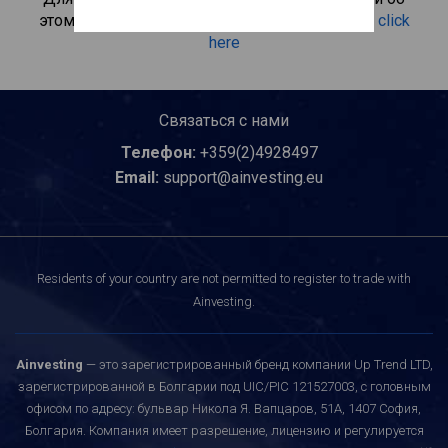
этом инвестиционном продукте, пожалуйста
click
here
Связаться с нами
Телефон:
+359(2)4928497
Email:
support@ainvesting.eu
Residents of your country are not permitted to register to trade with
Ainvesting.
Ainvesting
— это зарегистрированный бренд компании Up Trend LTD,
зарегистрированной в Болгарии под UIC/PIC 121527003, с головным
офисом по адресу: бульвар Никола Я. Вапцаров, 51A, 1407 София,
Болгария. Компания имеет разрешение, лицензию и регулируется