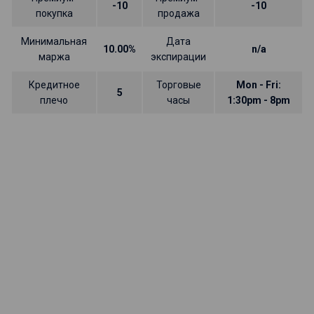
-10
-10
покупка
продажа
Минимальная
Дата
10.00%
n/a
маржа
экспирации
Кредитное
Торговые
Mon - Fri:
5
плечо
часы
1:30pm - 8pm