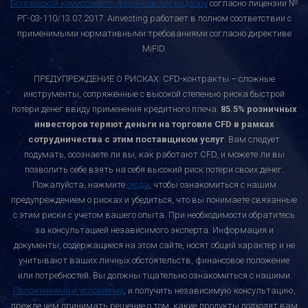
Болгарской комиссией по финансовому надзору
согласно лицензии №
РГ-03-110/13.07.2017. Ainvesting работает в полном соответствии с
применимыми нормативными требованиями согласно директиве
MiFID.
ПРЕДУПРЕЖДЕНИЕ О РИСКАХ: CFD-контракты – сложные
инструменты, сопряжённые с высокой степенью риска быстрой
потери денег ввиду применения кредитного плеча.
85.5% розничных
инвесторов теряют деньги на торговле CFD в рамках
сотрудничества с этим поставщиком услуг
. Вам следует
подумать, осознаете ли вы, как работают CFD, и можете ли вы
позволить себе взять на себя высокий риск потери своих денег.
Пожалуйста, нажмите
сюда
, чтобы ознакомиться с нашим
предупреждением о рисках и убедиться, что вы понимаете связанные
с этим риски с учетом вашего опыта. При необходимости обратитесь
за консультацией независимого эксперта. Информация и
документы, содержащиеся на этом сайте, носят общий характер и не
учитывают ваших личных обстоятельств, финансовое положение
или потребностей. Вы должны тщательно ознакомиться с нашими
Положениями и условиями
, и получить независимую консультацию,
прежде чем принимать решение о том, какие продукты подходят вам