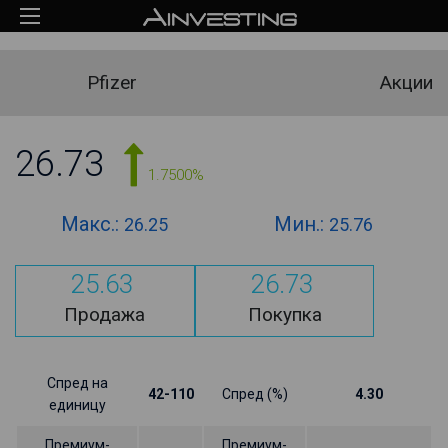
Pfizer
Акции
26.73
1.7500%
Макс.:
Мин.:
26.25
25.76
25.63
26.73
Продажа
Покупка
Спред на
42-110
Спред (%)
4.30
единицу
Премиум-
Премиум-