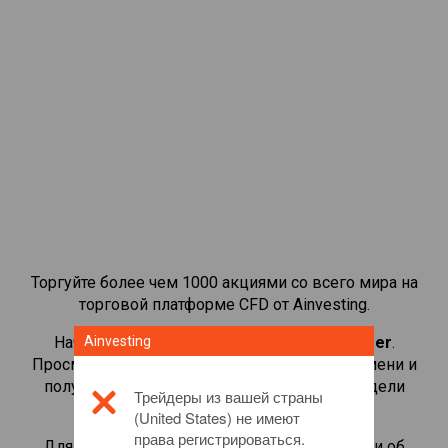
Торгуйте более чем 1000 акциями со всего мира на
торговой платформе CFD от Ainvesting.
Начать торговать CFD-контрактами на
Ainvesting
Pfizer
.
Просматривайте котировки в реальном времени и
получайте дивиденды, как если бы вы владели
Трейдеры из вашей страны
самой акцией.
(United States) не имеют
права регистрироваться.
Для получения дополнительной информации об