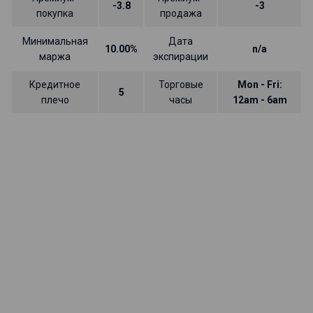
-3.8
-3
покупка
продажа
Минимальная
Дата
10.00%
n/a
маржа
экспирации
Кредитное
Торговые
Mon - Fri:
5
плечо
часы
12am - 6am