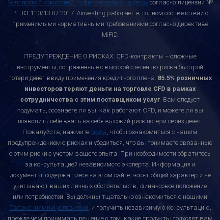
Болгарской комиссией по финансовому надзору
согласно лицензии №
РГ-03-110/13.07.2017. Ainvesting работает в полном соответствии с
применимыми нормативными требованиями согласно директиве
MiFID.
ПРЕДУПРЕЖДЕНИЕ О РИСКАХ: CFD-контракты – сложные
инструменты, сопряжённые с высокой степенью риска быстрой
потери денег ввиду применения кредитного плеча.
85.5% розничных
инвесторов теряют деньги на торговле CFD в рамках
сотрудничества с этим поставщиком услуг
. Вам следует
подумать, осознаете ли вы, как работают CFD, и можете ли вы
позволить себе взять на себя высокий риск потери своих денег.
Пожалуйста, нажмите
сюда
, чтобы ознакомиться с нашим
предупреждением о рисках и убедиться, что вы понимаете связанные
с этим риски с учетом вашего опыта. При необходимости обратитесь
за консультацией независимого эксперта. Информация и
документы, содержащиеся на этом сайте, носят общий характер и не
учитывают ваших личных обстоятельств, финансовое положение
или потребностей. Вы должны тщательно ознакомиться с нашими
Положениями и условиями
, и получить независимую консультацию,
прежде чем принимать решение о том, какие продукты подходят вам