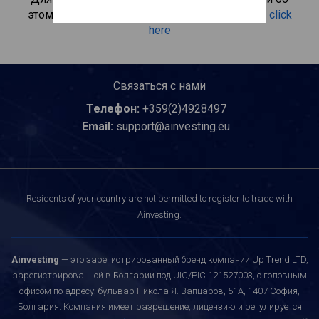
этом инвестиционном продукте, пожалуйста
click
here
Связаться с нами
Телефон:
+359(2)4928497
Email:
support@ainvesting.eu
Residents of your country are not permitted to register to trade with
Ainvesting.
Ainvesting
— это зарегистрированный бренд компании Up Trend LTD,
зарегистрированной в Болгарии под UIC/PIC 121527003, с головным
офисом по адресу: бульвар Никола Я. Вапцаров, 51A, 1407 София,
Болгария. Компания имеет разрешение, лицензию и регулируется