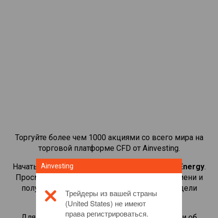
Торгуйте более чем 1000 акциями со всего мира на
торговой платформе CFD от Ainvesting.
Начать торговать CFD-контрактами на
Ainvesting
Origin Energy
.
Просматривайте котировки в реальном времени и
получайте дивиденды, как если бы вы владели
Трейдеры из вашей страны
самой акцией.
(United States) не имеют
права регистрироваться.
Для получения дополнительной информации об