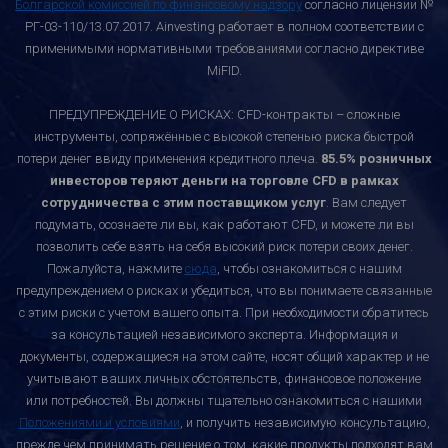
Болгарской комиссией по финансовому надзору
согласно лицензии №
РГ-03-110/13.07.2017. Ainvesting работает в полном соответствии с
применимыми нормативными требованиями согласно директиве
MiFID.
ПРЕДУПРЕЖДЕНИЕ О РИСКАХ: CFD-контракты – сложные
инструменты, сопряжённые с высокой степенью риска быстрой
потери денег ввиду применения кредитного плеча.
85.5% розничных
инвесторов теряют деньги на торговле CFD в рамках
сотрудничества с этим поставщиком услуг
. Вам следует
подумать, осознаете ли вы, как работают CFD, и можете ли вы
позволить себе взять на себя высокий риск потери своих денег.
Пожалуйста, нажмите
сюда
, чтобы ознакомиться с нашим
предупреждением о рисках и убедиться, что вы понимаете связанные
с этим риски с учетом вашего опыта. При необходимости обратитесь
за консультацией независимого эксперта. Информация и
документы, содержащиеся на этом сайте, носят общий характер и не
учитывают ваших личных обстоятельств, финансовое положение
или потребностей. Вы должны тщательно ознакомиться с нашими
Положениями и условиями
, и получить независимую консультацию,
прежде чем принимать решение о том, какие продукты подходят вам