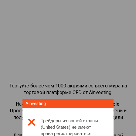
Торгуйте более чем 1000 акциями со всего мира на
торговой платформе CFD от Ainvesting.
Начать торговать CFD-контрактами на
Ainvesting
Oracle
.
Просматривайте котировки в реальном времени и
получайте дивиденды, как если бы вы владели
Трейдеры из вашей страны
самой акцией.
(United States) не имеют
права регистрироваться.
Для получения дополнительной информации об