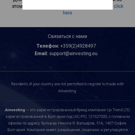
этом инвестиционном продукте, пожалуйста
click
here
Связаться с нами
Телефон:
+359(2)4928497
Email:
support@ainvesting.eu
Residents of your country are not permitted to register to trade with
Ainvesting.
Ainvesting
— это зарегистрированный бренд компании Up Trend LTD,
зарегистрированной в Болгарии под UIC/PIC 121527003, с головным
офисом по адресу: бульвар Никола Я. Вапцаров, 51A, 1407 София,
Болгария. Компания имеет разрешение, лицензию и регулируется