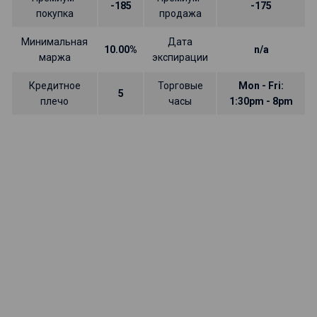
-185
-175
покупка
продажа
Минимальная
Дата
10.00%
n/a
маржа
экспирации
Кредитное
Торговые
Mon - Fri:
5
плечо
часы
1:30pm - 8pm