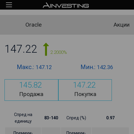
Oracle
Акции
147.22
2.2000%
Макс.:
Мин.:
147.12
142.36
145.82
147.22
Продажа
Покупка
Спред на
83-140
Спред (%)
0.97
единицу
Премиум-
Премиум-