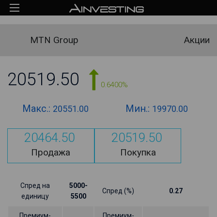
MTN Group
Акции
20519.50
0.6400%
Макс.:
Мин.:
20551.00
19970.00
20464.50
20519.50
Продажа
Покупка
Спред на
5000-
Спред (%)
0.27
единицу
5500
Премиум-
Премиум-