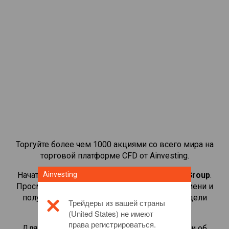
Торгуйте более чем 1000 акциями со всего мира на
торговой платформе CFD от Ainvesting.
Начать торговать CFD-контрактами на
Ainvesting
MTN Group
.
Просматривайте котировки в реальном времени и
получайте дивиденды, как если бы вы владели
Трейдеры из вашей страны
самой акцией.
(United States) не имеют
права регистрироваться.
Для получения дополнительной информации об