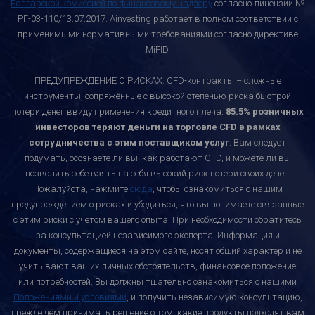
Болгарской комиссией по финансовому надзору
согласно лицензии №
РГ-03-110/13.07.2017. Ainvesting работает в полном соответствии с
применимыми нормативными требованиями согласно директиве
MiFID.
ПРЕДУПРЕЖДЕНИЕ О РИСКАХ: CFD-контракты – сложные
инструменты, сопряжённые с высокой степенью риска быстрой
потери денег ввиду применения кредитного плеча.
85.5% розничных
инвесторов теряют деньги на торговле CFD в рамках
сотрудничества с этим поставщиком услуг
. Вам следует
подумать, осознаете ли вы, как работают CFD, и можете ли вы
позволить себе взять на себя высокий риск потери своих денег.
Пожалуйста, нажмите
сюда
, чтобы ознакомиться с нашим
предупреждением о рисках и убедиться, что вы понимаете связанные
с этим риски с учетом вашего опыта. При необходимости обратитесь
за консультацией независимого эксперта. Информация и
документы, содержащиеся на этом сайте, носят общий характер и не
учитывают ваших личных обстоятельств, финансовое положение
или потребностей. Вы должны тщательно ознакомиться с нашими
Положениями и условиями
, и получить независимую консультацию,
прежде чем принимать решение о том, какие продукты подходят вам