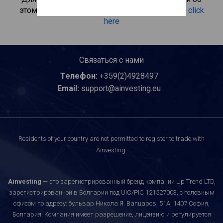
этом инвестиционном продукте, пожалуйста
click
here
Связаться с нами
Телефон:
+359(2)4928497
Email:
support@ainvesting.eu
Residents of your country are not permitted to register to trade with
Ainvesting.
Ainvesting
— это зарегистрированный бренд компании Up Trend LTD,
зарегистрированной в Болгарии под UIC/PIC 121527003, с головным
офисом по адресу: бульвар Никола Я. Вапцаров, 51A, 1407 София,
Болгария. Компания имеет разрешение, лицензию и регулируется