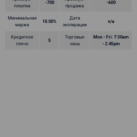
-700
-600
покупка
продажа
Минимальная
Дата
10.00%
n/a
маржа
экспирации
Кредитное
Торговые
Mon - Fri: 7:30am
5
плечо
часы
- 2:45pm