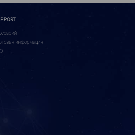
UPPORT
оссарий
рговая информация
AQ