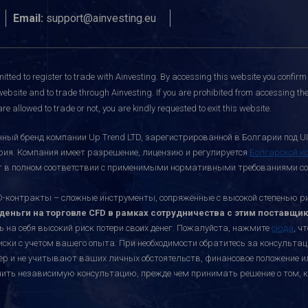
Email:
support@ainvesting.eu
itted to register to trade with Ainvesting.
By accessing this website you confirm 
website and to trade through Ainvesting. If you are prohibited from accessing the 
re allowed to trade or not, you are kindly requested to exit this website.
ный бренд компании Up Trend LTD, зарегистрированной в Болгарии под UI
ария. Компания имеет разрешение, лицензию и регулируется
Болгарской к
ает в полном соответствии с применимыми нормативными требованиями со
онтракты – сложные инструменты, сопряжённые с высокой степенью риск
еньги на торговле CFD в рамках сотрудничества с этим поставщик
ь на себя высокий риск потери своих денег. Пожалуйста, нажмите
сюда
, ч
иски с учетом вашего опыта. При необходимости обратитесь за консульт
ктер и не учитывают ваших личных обстоятельств, финансовое положение 
учить независимую консультацию, прежде чем принимать решение о том, к