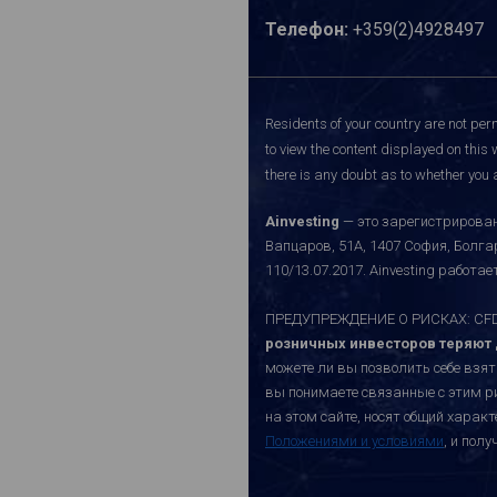
Телефон:
+359(2)4928497
Residents of your country are not perm
to view the content displayed on this 
there is any doubt as to whether you a
Ainvesting
— это зарегистрирован
Вапцаров, 51A, 1407 София, Болг
110/13.07.2017. Ainvesting работ
ПРЕДУПРЕЖДЕНИЕ О РИСКАХ: CFD-к
розничных инвесторов теряют д
можете ли вы позволить себе взят
вы понимаете связанные с этим р
на этом сайте, носят общий хара
Положениями и условиями
, и пол