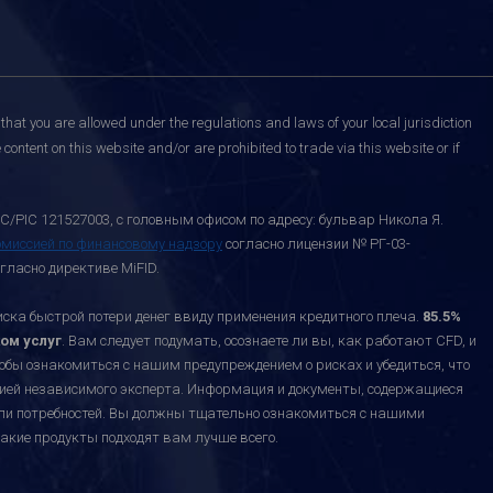
that you are allowed under the regulations and laws of your local jurisdiction
content on this website and/or are prohibited to trade via this website or if
C/PIC 121527003, с головным офисом по адресу: бульвар Никола Я.
омиссией по финансовому надзору
согласно лицензии № РГ-03-
гласно директиве MiFID.
а быстрой потери денег ввиду применения кредитного плеча.
85.5%
ом услуг
. Вам следует подумать, осознаете ли вы, как работают CFD, и
тобы ознакомиться с нашим предупреждением о рисках и убедиться, что
ацией независимого эксперта. Информация и документы, содержащиеся
или потребностей. Вы должны тщательно ознакомиться с нашими
акие продукты подходят вам лучше всего.