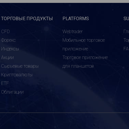
ТОРГОВЫЕ ПРОДУКТЫ
PLATFORMS
S
CFD
Webtrader
Гл
Форекс
Мобильное торговое
То
Индексы
приложение
F
Акции
Торговое приложение
Сырьевые товары
для планшетов
Криптовалюты
ETF
Облигации