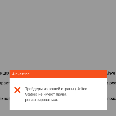
кциями со всего мира на торговой платформе CFD от Ainves
Ainvesting
нтрактами на
3M Company
. Просматривайте котировки в ре
Трейдеры из вашей страны (United
.
States) не имеют права
льной информации об этом инвестиционном продукте, пож
регистрироваться.