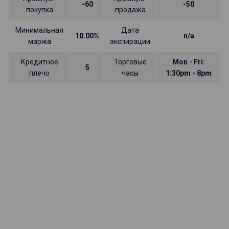
-60
-50
покупка
продажа
Минимальная
Дата
10.00%
n/a
маржа
экспирации
Кредитное
Торговые
Mon - Fri:
5
плечо
часы
1:30pm - 8pm