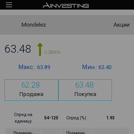
Mondelez
Акции
63.48
0.2800%
Макс.:
Мин.:
63.89
62.40
62.28
63.48
Продажа
Покупка
Спред на
54-120
Спред (%)
1.93
единицу
Премиум-
Премиум-