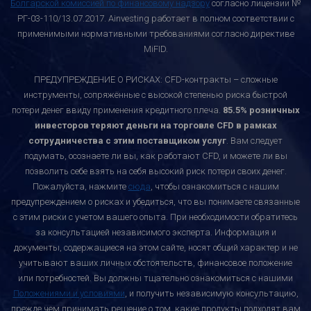
Болгарской комиссией по финансовому надзору
согласно лицензии №
РГ-03-110/13.07.2017. Ainvesting работает в полном соответствии с
применимыми нормативными требованиями согласно директиве
MiFID.
ПРЕДУПРЕЖДЕНИЕ О РИСКАХ: CFD-контракты – сложные
инструменты, сопряжённые с высокой степенью риска быстрой
потери денег ввиду применения кредитного плеча.
85.5% розничных
инвесторов теряют деньги на торговле CFD в рамках
сотрудничества с этим поставщиком услуг
. Вам следует
подумать, осознаете ли вы, как работают CFD, и можете ли вы
позволить себе взять на себя высокий риск потери своих денег.
Пожалуйста, нажмите
сюда
, чтобы ознакомиться с нашим
предупреждением о рисках и убедиться, что вы понимаете связанные
с этим риски с учетом вашего опыта. При необходимости обратитесь
за консультацией независимого эксперта. Информация и
документы, содержащиеся на этом сайте, носят общий характер и не
учитывают ваших личных обстоятельств, финансовое положение
или потребностей. Вы должны тщательно ознакомиться с нашими
Положениями и условиями
, и получить независимую консультацию,
прежде чем принимать решение о том, какие продукты подходят вам