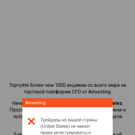
Торгуйте более чем 1000 акциями со всего мира на
торговой платформе CFD от Ainvesting.
Начать торговать CFD-контрактами на
Ainvesting
Mondelez
.
Просматривайте котировки в реальном времени и
получайте дивиденды, как если бы вы владели
Трейдеры из вашей страны
самой акцией.
(United States) не имеют
права регистрироваться.
Для получения дополнительной информации об