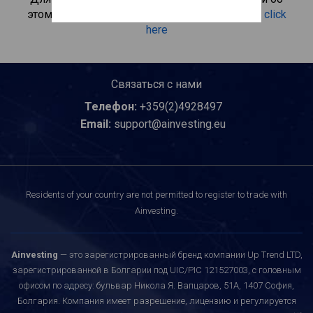
этом инвестиционном продукте, пожалуйста
click
here
Связаться с нами
Телефон:
+359(2)4928497
Email:
support@ainvesting.eu
Residents of your country are not permitted to register to trade with
Ainvesting.
Ainvesting
— это зарегистрированный бренд компании Up Trend LTD,
зарегистрированной в Болгарии под UIC/PIC 121527003, с головным
офисом по адресу: бульвар Никола Я. Вапцаров, 51A, 1407 София,
Болгария. Компания имеет разрешение, лицензию и регулируется